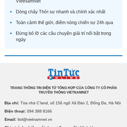
VietNamNet
Dòng chảy
Thời sự
nhanh và chính xác nhất
Toàn cảnh
thế giới
, điểm nóng chiến sự 24h qua
Đừng bỏ lỡ các câu chuyện
giải trí
nổi bật trong
ngày
TRANG THÔNG TIN ĐIỆN TỬ TỔNG HỢP CỦA CÔNG TY CỔ PHẦN
TRUYỀN THÔNG VIETNAMNET
Địa chỉ:
Tòa nhà C’land, số 156 ngõ Xã Đàn 2, Đống Đa, Hà Nội
Điện thoại:
094 388 8166
Email:
ttol@vietnamnet.vn