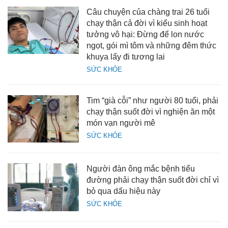
Câu chuyện của chàng trai 26 tuổi
chạy thận cả đời vì kiểu sinh hoạt
tưởng vô hại: Đừng để lon nước
ngọt, gói mì tôm và những đêm thức
khuya lấy đi tương lai
SỨC KHỎE
Tim “già cỗi” như người 80 tuổi, phải
chạy thận suốt đời vì nghiện ăn một
món vạn người mê
SỨC KHỎE
Người đàn ông mắc bệnh tiểu
đường phải chạy thận suốt đời chỉ vì
bỏ qua dấu hiệu này
SỨC KHỎE