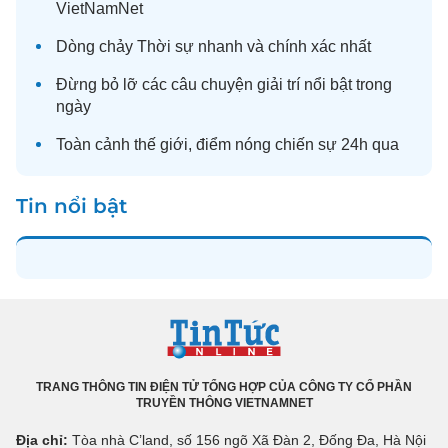
VietNamNet
Dòng chảy
Thời sự
nhanh và chính xác nhất
Đừng bỏ lỡ các câu chuyện
giải trí
nổi bật trong
ngày
Toàn cảnh
thế giới
, điểm nóng chiến sự 24h qua
Tin nổi bật
TRANG THÔNG TIN ĐIỆN TỬ TỔNG HỢP CỦA CÔNG TY CỔ PHẦN
TRUYỀN THÔNG VIETNAMNET
Địa chỉ:
Tòa nhà C’land, số 156 ngõ Xã Đàn 2, Đống Đa, Hà Nội