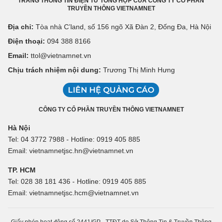
TRANG THÔNG TIN ĐIỆN TỬ TỔNG HỢP CỦA CÔNG TY CỔ PHẦN
TRUYỀN THÔNG VIETNAMNET
Địa chỉ:
Tòa nhà C’land, số 156 ngõ Xã Đàn 2, Đống Đa, Hà Nội
Điện thoại:
094 388 8166
Email:
ttol@vietnamnet.vn
Chịu trách nhiệm nội dung:
Trương Thị Minh Hưng
LIÊN HỆ QUẢNG CÁO
CÔNG TY CỔ PHẦN TRUYỀN THÔNG VIETNAMNET
Hà Nội
Tel: 04 3772 7988 - Hotline: 0919 405 885
Email: vietnamnetjsc.hn@vietnamnet.vn
TP. HCM
Tel: 028 38 181 436 - Hotline: 0919 405 885
Email: vietnamnetjsc.hcm@vietnamnet.vn
Giấy phép hoạt động số 2441/GP - TTĐT do Sở Thông Tin & Truyền Thông