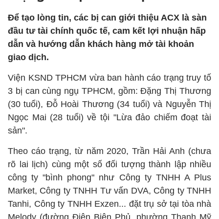
Để tạo lòng tin, các bị can giới thiệu ACX là sàn
đầu tư tài chính quốc tế, cam kết lợi nhuận hấp
dẫn và hướng dẫn khách hàng mở tài khoản
giao dịch.
Viện KSND TPHCM vừa ban hành cáo trạng truy tố
3 bị can cùng ngụ TPHCM, gồm: Đặng Thị Thương
(30 tuổi), Đỗ Hoài Thương (34 tuổi) và Nguyễn Thị
Ngọc Mai (28 tuổi) về tội "Lừa đảo chiếm đoạt tài
sản".
Theo cáo trạng, từ năm 2020, Trần Hải Anh (chưa
rõ lai lịch) cùng một số đối tượng thành lập nhiều
công ty "bình phong" như Công ty TNHH A Plus
Market, Công ty TNHH Tư vấn DVA, Công ty TNHH
Tanhi, Công ty TNHH Exzen... đặt trụ sở tại tòa nhà
Melody (đường Điện Biên Phủ, phường Thạnh Mỹ