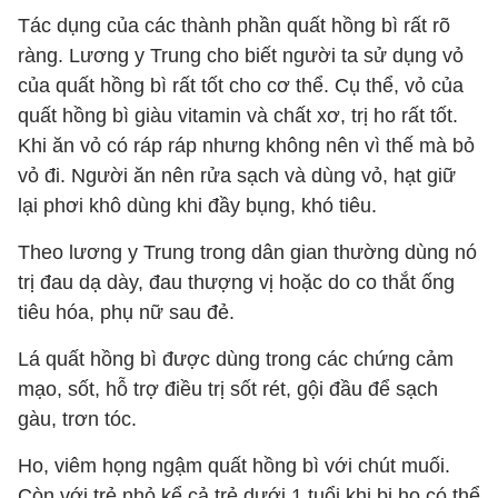
Tác dụng của các thành phần quất hồng bì rất rõ
ràng. Lương y Trung cho biết người ta sử dụng vỏ
của quất hồng bì rất tốt cho cơ thể. Cụ thể, vỏ của
quất hồng bì giàu vitamin và chất xơ, trị ho rất tốt.
Khi ăn vỏ có ráp ráp nhưng không nên vì thế mà bỏ
vỏ đi. Người ăn nên rửa sạch và dùng vỏ, hạt giữ
lại phơi khô dùng khi đầy bụng, khó tiêu.
Theo lương y Trung trong dân gian thường dùng nó
trị đau dạ dày, đau thượng vị hoặc do co thắt ống
tiêu hóa, phụ nữ sau đẻ.
Lá quất hồng bì được dùng trong các chứng cảm
mạo, sốt, hỗ trợ điều trị sốt rét, gội đầu để sạch
gàu, trơn tóc.
Ho, viêm họng ngậm quất hồng bì với chút muối.
Còn với trẻ nhỏ kể cả trẻ dưới 1 tuổi khi bị ho có thể