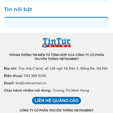
Tin nổi bật
TRANG THÔNG TIN ĐIỆN TỬ TỔNG HỢP CỦA CÔNG TY CỔ PHẦN
TRUYỀN THÔNG VIETNAMNET
Địa chỉ:
Tòa nhà C’land, số 156 ngõ Xã Đàn 2, Đống Đa, Hà Nội
Điện thoại:
094 388 8166
Email:
ttol@vietnamnet.vn
Chịu trách nhiệm nội dung:
Trương Thị Minh Hưng
LIÊN HỆ QUẢNG CÁO
CÔNG TY CỔ PHẦN TRUYỀN THÔNG VIETNAMNET