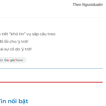
Theo Nguoiduatin
 tiết “khó tin” vụ sập cầu treo
ỗi cho 'ý trời'
sự cố do 'ý trời'
Tin nổi bật