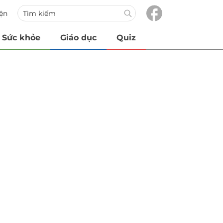
iện
Sức khỏe
Giáo dục
Quiz