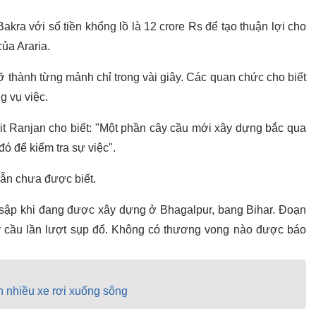
ra với số tiền khổng lồ là 12 crore Rs để tạo thuận lợi cho
của Araria.
vỡ thành từng mảnh chỉ trong vài giây. Các quan chức cho biết
 vụ việc.
mit Ranjan cho biết: "Một phần cây cầu mới xây dựng bắc qua
ó để kiểm tra sự việc".
vẫn chưa được biết.
 sập khi đang được xây dựng ở Bhagalpur, bang Bihar. Đoạn
cây cầu lần lượt sụp đổ. Không có thương vong nào được báo
n nhiều xe rơi xuống sông