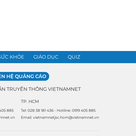
SỨC KHỎE
GIÁO DỤC
QUIZ
ÊN HỆ QUẢNG CÁO
ẦN TRUYỀN THÔNG VIETNAMNET
TP. HCM
 405 885
Tel: 028 38 181 436 - Hotline: 0919 405 885
amnet.vn
Email: vietnamnetjsc.hcm@vietnamnet.vn