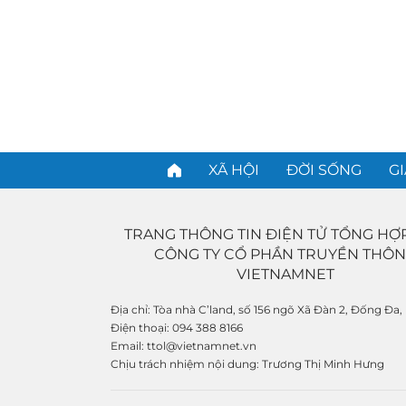
XÃ HỘI
ĐỜI SỐNG
GI
TRANG THÔNG TIN ĐIỆN TỬ TỔNG HỢ
CÔNG TY CỔ PHẦN TRUYỀN THÔ
VIETNAMNET
Địa chỉ:
Tòa nhà C’land, số 156 ngõ Xã Đàn 2, Đống Đa,
Điện thoại:
094 388 8166
Email:
ttol@vietnamnet.vn
Chịu trách nhiệm nội dung:
Trương Thị Minh Hưng