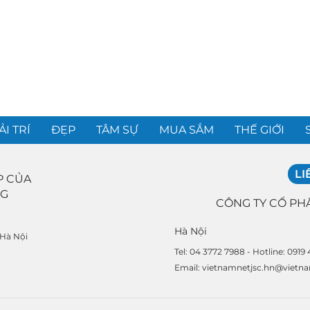
ẢI TRÍ
ĐẸP
TÂM SỰ
MUA SẮM
THẾ GIỚI
LI
P CỦA
NG
CÔNG TY CỔ PH
Hà Nội
 Hà Nội
Tel: 04 3772 7988 - Hotline: 0919
Email: vietnamnetjsc.hn@vietn