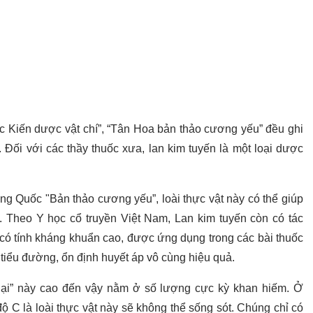
 Kiến dược vật chí”, “Tân Hoa bản thảo cương yếu” đều ghi
 Đối với các thầy thuốc xưa, lan kim tuyến là một loại dược
ng Quốc "Bản thảo cương yếu”, loài thực vật này có thể giúp
ộc. Theo Y học cổ truyền Việt Nam, Lan kim tuyến còn có tác
 có tính kháng khuẩn cao, được ứng dụng trong các bài thuốc
 tiểu đường, ổn định huyết áp vô cùng hiệu quả.
 dại” này cao đến vậy nằm ở số lượng cực kỳ khan hiếm. Ở
ộ C là loài thực vật này sẽ không thể sống sót. Chúng chỉ có