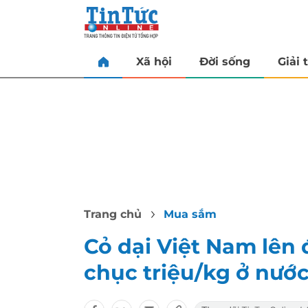
Xã hội
Đời sống
Giải t
Trang chủ
Mua sắm
Cỏ dại Việt Nam lên 
chục triệu/kg ở nướ