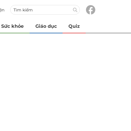
iện
Sức khỏe
Giáo dục
Quiz