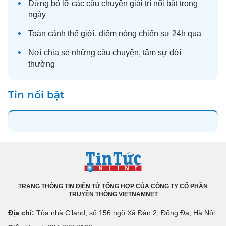
Đừng bỏ lỡ các câu chuyện
giải trí
nổi bật trong
ngày
Toàn cảnh
thế giới
, điểm nóng chiến sự 24h qua
Nơi chia sẻ những câu chuyện,
tâm sự
đời
thường
Tin nổi bật
TRANG THÔNG TIN ĐIỆN TỬ TỔNG HỢP CỦA CÔNG TY CỔ PHẦN
TRUYỀN THÔNG VIETNAMNET
Địa chỉ:
Tòa nhà C’land, số 156 ngõ Xã Đàn 2, Đống Đa, Hà Nội