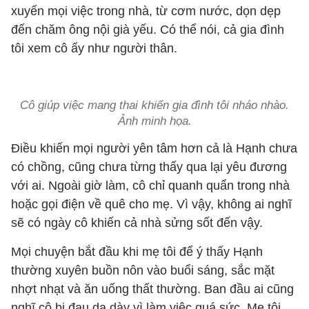
xuyến mọi việc trong nhà, từ cơm nước, dọn dẹp
đến chăm ông nội già yếu. Có thể nói, cả gia đình
tôi xem cô ấy như người thân.
Cô giúp việc mang thai khiến gia đình tôi nháo nhào.
Ảnh minh họa.
Điều khiến mọi người yên tâm hơn cả là Hạnh chưa
có chồng, cũng chưa từng thấy qua lại yêu đương
với ai. Ngoài giờ làm, cô chỉ quanh quẩn trong nhà
hoặc gọi điện về quê cho mẹ. Vì vậy, không ai nghĩ
sẽ có ngày cô khiến cả nhà sửng sốt đến vậy.
Mọi chuyện bắt đầu khi mẹ tôi để ý thấy Hạnh
thường xuyên buồn nôn vào buổi sáng, sắc mặt
nhợt nhạt và ăn uống thất thường. Ban đầu ai cũng
nghĩ cô bị đau dạ dày vì làm việc quá sức. Mẹ tôi