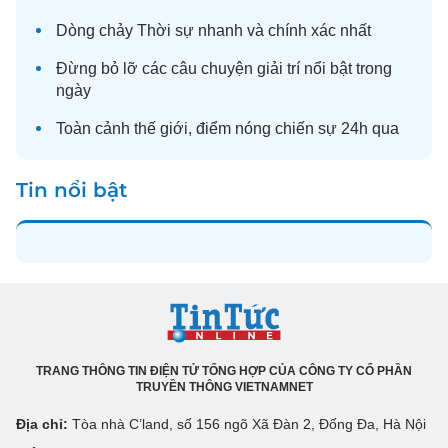
Dòng chảy
Thời sự
nhanh và chính xác nhất
Đừng bỏ lỡ các câu chuyện
giải trí
nổi bật trong
ngày
Toàn cảnh
thế giới
, điểm nóng chiến sự 24h qua
Tin nổi bật
TRANG THÔNG TIN ĐIỆN TỬ TỔNG HỢP CỦA CÔNG TY CỔ PHẦN
TRUYỀN THÔNG VIETNAMNET
Địa chỉ:
Tòa nhà C’land, số 156 ngõ Xã Đàn 2, Đống Đa, Hà Nội