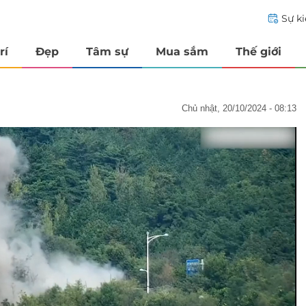
Sự k
rí
Đẹp
Tâm sự
Mua sắm
Thế giới
chủ nhật, 20/10/2024 - 08:13