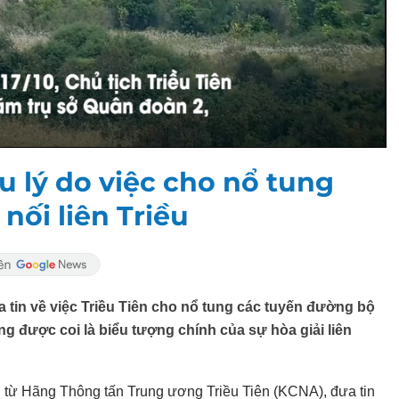
 lý do việc cho nổ tung
nối liên Triều
tin về việc Triều Tiên cho nổ tung các tuyến đường bộ
g được coi là biểu tượng chính của sự hòa giải liên
từ Hãng Thông tấn Trung ương Triều Tiên (KCNA), đưa tin