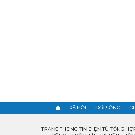
XÃ HỘI
ĐỜI SỐNG
GI
TRANG THÔNG TIN ĐIỆN TỬ TỔNG HỢ