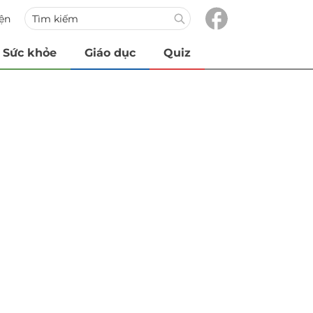
iện
Sức khỏe
Giáo dục
Quiz