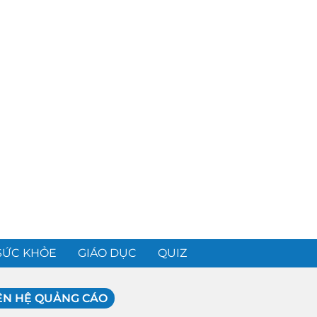
SỨC KHỎE
GIÁO DỤC
QUIZ
ÊN HỆ QUẢNG CÁO