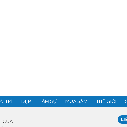
ẢI TRÍ
ĐẸP
TÂM SỰ
MUA SẮM
THẾ GIỚI
LI
P CỦA