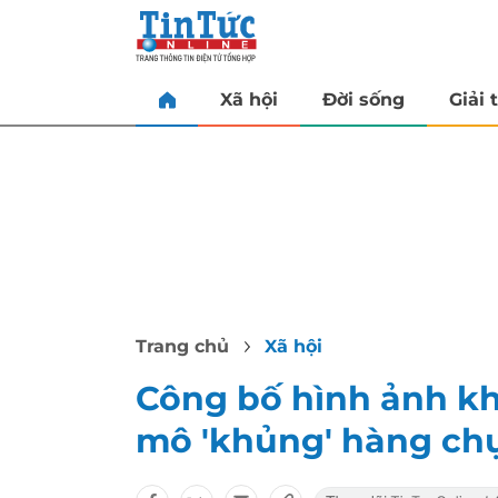
Xã hội
Đời sống
Giải t
Trang chủ
Xã hội
Công bố hình ảnh kho
mô 'khủng' hàng chụ