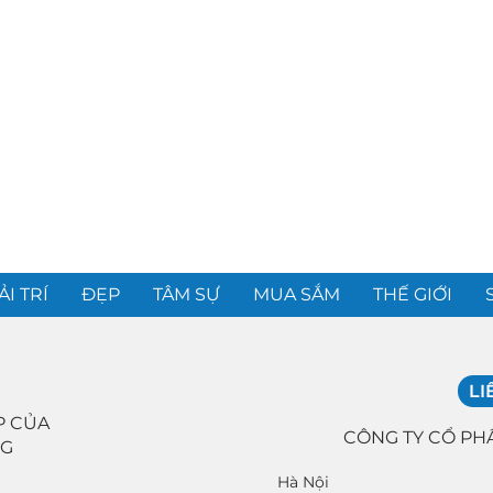
ẢI TRÍ
ĐẸP
TÂM SỰ
MUA SẮM
THẾ GIỚI
LI
P CỦA
CÔNG TY CỔ PH
NG
Hà Nội