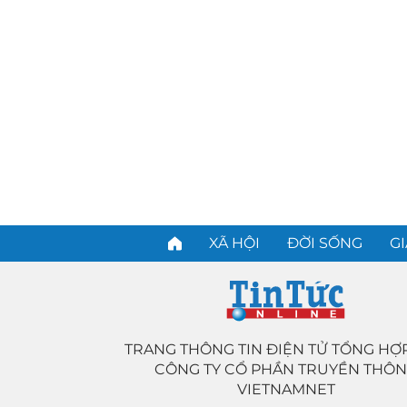
XÃ HỘI
ĐỜI SỐNG
GI
TRANG THÔNG TIN ĐIỆN TỬ TỔNG HỢ
CÔNG TY CỔ PHẦN TRUYỀN THÔ
VIETNAMNET