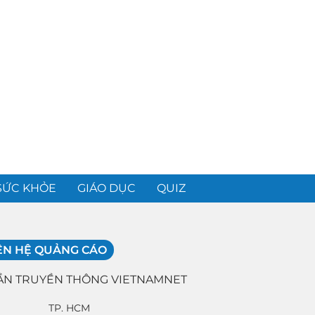
SỨC KHỎE
GIÁO DỤC
QUIZ
ÊN HỆ QUẢNG CÁO
ẦN TRUYỀN THÔNG VIETNAMNET
TP. HCM