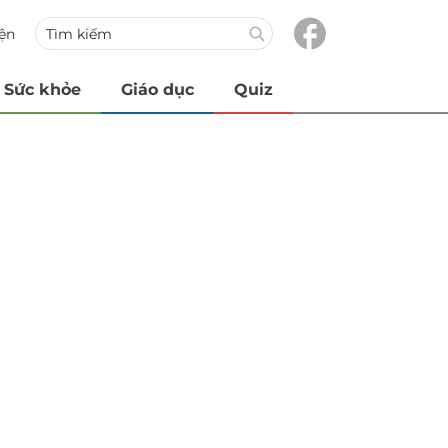
iện
Sức khỏe
Giáo dục
Quiz