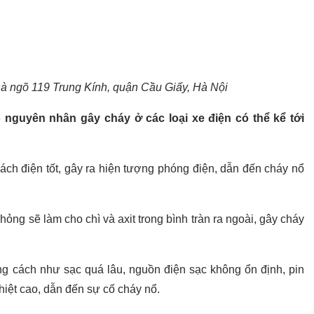
hà ngõ 119 Trung Kính, quận Cầu Giấy, Hà Nội
uyên nhân gây cháy ở các loại xe điện có thể kể tới
ách điện tốt, gây ra hiện tượng phóng điện, dẫn đến cháy nổ
hỏng sẽ làm cho chì và axit trong bình tràn ra ngoài, gây cháy
ng cách như sạc quá lâu, nguồn điện sạc không ổn định, pin
nhiệt cao, dẫn đến sự cố cháy nổ.