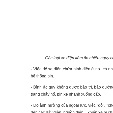
Các loại xe điện tiềm ẩn nhiều nguy 
- Việc để xe điện chứa bình điện ở nơi có nh
hệ thống pin.
- Bình ắc quy không được bảo trì, bảo dưỡn
trạng cháy nổ, pin xe nhanh xuống cấp.
- Do ảnh hưởng của ngoại lực, việc "độ", "chế
đến các dây điện, nguồn điện... khiến xe bị ch