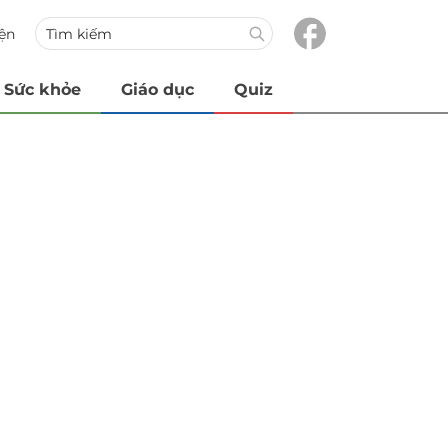
iện
Sức khỏe
Giáo dục
Quiz