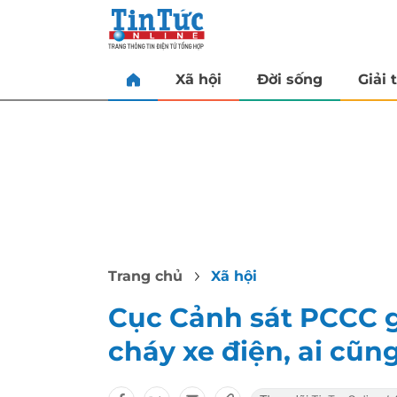
Xã hội
Đời sống
Giải t
Trang chủ
Xã hội
Cục Cảnh sát PCCC g
cháy xe điện, ai cũn