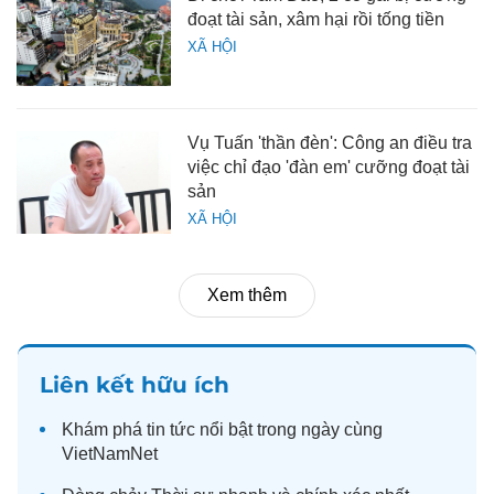
đoạt tài sản, xâm hại rồi tống tiền
XÃ HỘI
Vụ Tuấn 'thần đèn': Công an điều tra
việc chỉ đạo 'đàn em' cưỡng đoạt tài
sản
XÃ HỘI
Xem thêm
Liên kết hữu ích
Khám phá
tin tức
nổi bật trong ngày cùng
VietNamNet