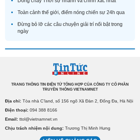
Dòng chảy
Thời sự
nhanh và chính xác nhất
Toàn cảnh
thế giới
, điểm nóng chiến sự 24h qua
Đừng bỏ lỡ các câu chuyện
giải trí
nổi bật trong
ngày
TRANG THÔNG TIN ĐIỆN TỬ TỔNG HỢP CỦA CÔNG TY CỔ PHẦN
TRUYỀN THÔNG VIETNAMNET
Địa chỉ:
Tòa nhà C’land, số 156 ngõ Xã Đàn 2, Đống Đa, Hà Nội
Điện thoại:
094 388 8166
Email:
ttol@vietnamnet.vn
Chịu trách nhiệm nội dung:
Trương Thị Minh Hưng