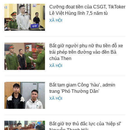
Cưỡng đoạt tiền của CSGT, TikToker
Lê Việt Hùng lĩnh 7,5 năm tù
XÃ HỘI
Bắt giữ người phụ nữ thu tiền đỗ xe
trái phép trên đường vào đền Bà
chúa Then
XÃ HỘI
Bắt tạm giam Công ‘hàu’, admin
trang 'Phó Thường Dân'
XÃ HỘI
Bắt giữ trợ thủ đắc lực của ‘hiệp sĩ’