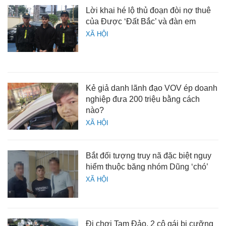
Lời khai hé lộ thủ đoạn đòi nợ thuê
của Được ‘Đất Bắc’ và đàn em
XÃ HỘI
Kẻ giả danh lãnh đạo VOV ép doanh
nghiệp đưa 200 triệu bằng cách
nào?
XÃ HỘI
Bắt đối tượng truy nã đặc biệt nguy
hiểm thuộc băng nhóm Dũng ‘chó’
XÃ HỘI
Đi chơi Tam Đảo, 2 cô gái bị cưỡng