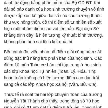
danh tự động bằng phần mềm của Bộ GD-ĐT. Khi
dải số báo danh của học sinh trường chuyên vô tình
được xếp xen kẽ giữa dải số của các trường thuộc
khu vực nông thôn, đồ thị điểm số tự nhiên sẽ xuất
hiện một nhóm điểm cao vọt lên hẳn. Đại diện Sở
khẳng định đây là hiện tượng kỹ thuật bình thường,
không phản ánh sai lệch kết quả thi.
Bên cạnh đó, việc phân bổ điểm giỏi cũng bám sát
đúng đặc thù năng lực phân ban của học sinh. Các
điểm 10 môn Toán cơ bản chỉ tập trung ở học sinh
các lớp Khoa học Tự nhiên (Toán, Lý, Hóa, Tin);
hoàn toàn không có hiện tượng điểm cao dàn trải
sang cả các lớp Khoa học Xã hội (Văn, Sử, Địa).
Thực tế rà soát tại hai lớp chuyên Toán của trường
Nguyễn Tất Thành cho thấy, trong tổng số 70 học
sinh, chỉ có 31 em đạt từ điểm 9 trở lên. Theo đánh