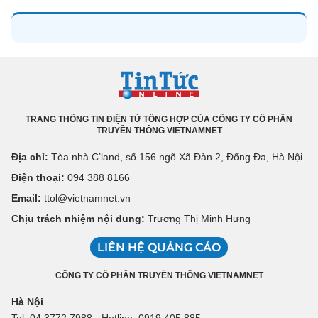
TRANG THÔNG TIN ĐIỆN TỬ TỔNG HỢP CỦA CÔNG TY CỔ PHẦN
TRUYỀN THÔNG VIETNAMNET
Địa chỉ:
Tòa nhà C’land, số 156 ngõ Xã Đàn 2, Đống Đa, Hà Nội
Điện thoại:
094 388 8166
Email:
ttol@vietnamnet.vn
Chịu trách nhiệm nội dung:
Trương Thị Minh Hưng
LIÊN HỆ QUẢNG CÁO
CÔNG TY CỔ PHẦN TRUYỀN THÔNG VIETNAMNET
Hà Nội
Tel: 04 3772 7988 - Hotline: 0919 405 885