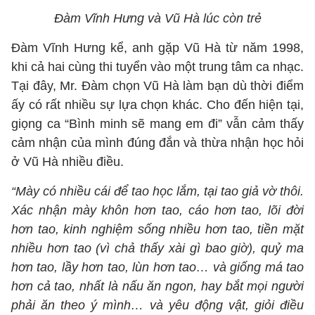
Đàm Vĩnh Hưng và Vũ Hà lúc còn trẻ
Đàm Vĩnh Hưng kể, anh gặp Vũ Hà từ năm 1998,
khi cả hai cùng thi tuyển vào một trung tâm ca nhạc.
Tại đây, Mr. Đàm chọn Vũ Hà làm bạn dù thời điểm
ấy có rất nhiều sự lựa chọn khác. Cho đến hiện tại,
giọng ca “Bình minh sẽ mang em đi” vẫn cảm thấy
cảm nhận của mình đúng đắn và thừa nhận học hỏi
ở Vũ Hà nhiều điều.
“Mày có nhiều cái để tao học lắm, tại tao giả vờ thôi.
Xác nhận mày khôn hơn tao, cáo hơn tao, lõi đời
hơn tao, kinh nghiệm sống nhiều hơn tao, tiền mặt
nhiều hơn tao (vì chả thấy xài gì bao giờ), quỷ ma
hơn tao, lầy hơn tao, lùn hơn tao… và giống má tao
hơn cả tao, nhất là nấu ăn ngon, hay bắt mọi người
phải ăn theo ý mình… và yêu động vật, giỏi điều