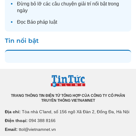
Đừng bỏ lỡ các câu chuyện
giải trí
nổi bật trong
ngày
Đọc
Báo pháp luật
Tin nổi bật
TRANG THÔNG TIN ĐIỆN TỬ TỔNG HỢP CỦA CÔNG TY CỔ PHẦN
TRUYỀN THÔNG VIETNAMNET
Địa chỉ:
Tòa nhà C’land, số 156 ngõ Xã Đàn 2, Đống Đa, Hà Nội
Điện thoại:
094 388 8166
Email:
ttol@vietnamnet.vn