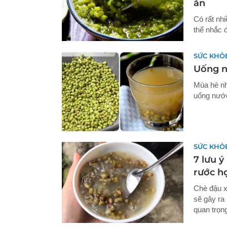
ăn
Có rất nh
thể nhắc 
SỨC KHỎ
Uống n
Mùa hè nh
uống nước
SỨC KHỎ
7 lưu ý
rước h
Chè đậu x
sẽ gây ra
quan trọn