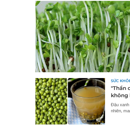
SỨC KHỎ
"Thần 
không 
Đậu xanh t
nhiên, ma