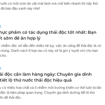
uốn có một món ăn vặt mát lành mà chế biến nhanh thì hãy thử
đá bào đậu xanh này nhé!
E
thực phẩm có tác dụng thải độc tốt nhất: Bạn
ết sớm để ăn hợp lý
 nhiễm độc sẽ dẫn đến nhiều hệ lụy, việc ăn uống để thải độc là vô
trọng. Danh sách 8 loại rau củ này sẽ là gợi ý tuyệt vời cho bạn
 chợ.
E
hải độc cần làm hàng ngày: Chuyên gia dinh
iết lộ thứ nước thải độc hiệu quả
 có nhiều hoá chất và ô nhiễm môi trường khiến cơ thể luôn bị tấn
 độc là biện pháp quan trọng. Chuyên gia dinh dưỡng tiết lộ thứ
ền để thải độc.