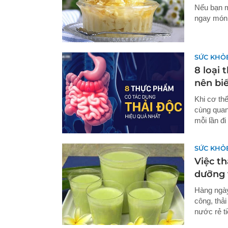
Nếu bạn m
ngay món 
SỨC KHỎ
8 loại 
nên bi
Khi cơ thể
cùng quan 
mỗi lần đi
SỨC KHỎ
Việc t
dưỡng t
Hàng ngày
công, thải
nước rẻ ti