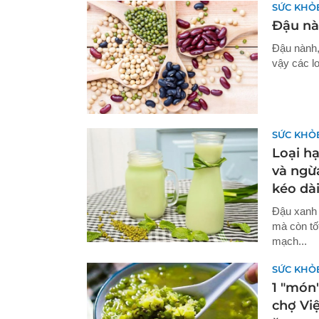
SỨC KHỎ
Đậu nà
Đậu nành,
vậy các l
SỨC KHỎ
Loại hạ
và ngừ
kéo dài
Đậu xanh 
mà còn tố
mạch...
SỨC KHỎ
1 "món
chợ Vi