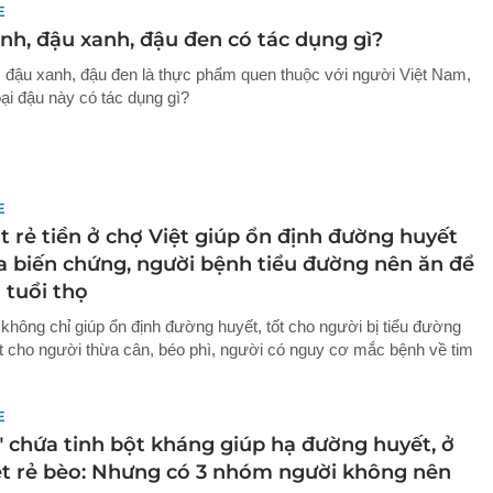
E
nh, đậu xanh, đậu đen có tác dụng gì?
 đậu xanh, đậu đen là thực phẩm quen thuộc với người Việt Nam,
oại đậu này có tác dụng gì?
E
t rẻ tiền ở chợ Việt giúp ổn định đường huyết
a biến chứng, người bệnh tiểu đường nên ăn để
 tuổi thọ
không chỉ giúp ổn định đường huyết, tốt cho người bị tiểu đường
t cho người thừa cân, béo phì, người có nguy cơ mắc bệnh về tim
E
" chứa tinh bột kháng giúp hạ đường huyết, ở
ệt rẻ bèo: Nhưng có 3 nhóm người không nên