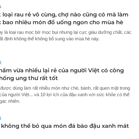
G
 loại rau rẻ vô cùng, chợ nào cũng có mà làm
c bao nhiêu món đồ uống ngon cho mùa hè
y là loại rau mọc bờ mọc bụi nhưng lại cực giàu dưỡng chất, các
ất định không thể không bổ sung vào mùa hè này.
E
hẩm vừa nhiều lại rẻ của người Việt có công
hống ung thư rất tốt
được dùng làm rất nhiều món như chè, bánh, rất quen mặt trong
của người Việt... và 10 lợi ích của đậu xanh với sức khỏe có thể
gạc nhiên.
G
 không thể bỏ qua món đá bào đậu xanh mát