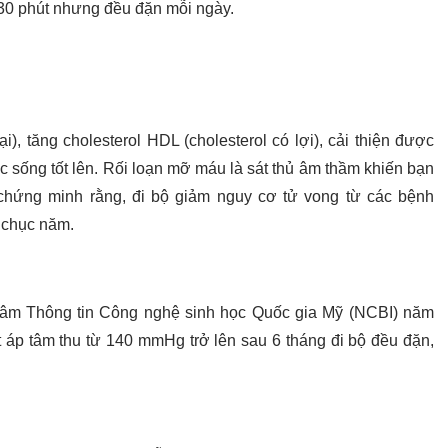
 30 phút nhưng đều đặn mỗi ngày.
), tăng cholesterol HDL (cholesterol có lợi), cải thiện được
c sống tốt lên. Rối loạn mỡ máu là sát thủ âm thầm khiến bạn
 chứng minh rằng, đi bộ giảm nguy cơ tử vong từ các bệnh
g chục năm.
tâm Thông tin Công nghệ sinh học Quốc gia Mỹ (NCBI) năm
t áp tâm thu từ 140 mmHg trở lên sau 6 tháng đi bộ đều đặn,