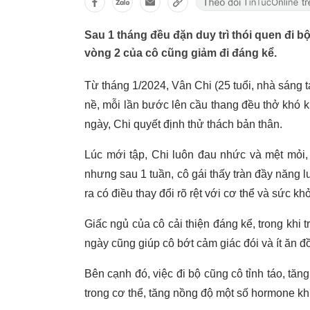
Sau 1 tháng đều đặn duy trì thói quen đi 
vòng 2 của cô cũng giảm đi đáng kể.
Từ tháng 1/2024, Vân Chi (25 tuổi, nhà sáng 
nề, mỗi lần bước lên cầu thang đều thở khó k
ngày, Chi quyết định thử thách bản thân.
Lúc mới tập, Chi luôn đau nhức và mệt mỏi,
nhưng sau 1 tuần, cô gái thấy tràn đầy năng l
ra có điều thay đổi rõ rệt với cơ thể và sức kh
Giấc ngủ của cô cải thiện đáng kể, trong khi 
ngày cũng giúp cô bớt cảm giác đói và ít ăn 
Bên cạnh đó, việc đi bộ cũng cô tỉnh táo, tă
trong cơ thể, tăng nồng độ một số hormone khi