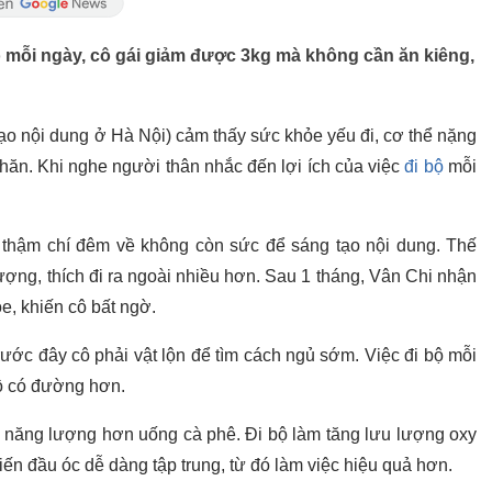
bộ mỗi ngày, cô gái giảm được 3kg mà không cần ăn kiêng,
tạo nội dung ở Hà Nội) cảm thấy sức khỏe yếu đi, cơ thể nặng
hăn. Khi nghe người thân nhắc đến lợi ích của việc
đi bộ
mỗi
 thậm chí đêm về không còn sức để sáng tạo nội dung. Thế
ượng, thích đi ra ngoài nhiều hơn. Sau 1 tháng, Vân Chi nhận
ỏe, khiến cô bất ngờ.
trước đây cô phải vật lộn để tìm cách ngủ sớm. Việc đi bộ mỗi
đồ có đường hơn.
ng năng lượng hơn uống cà phê. Đi bộ làm tăng lưu lượng oxy
ến đầu óc dễ dàng tập trung, từ đó làm việc hiệu quả hơn.