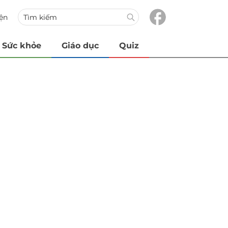
iện
Sức khỏe
Giáo dục
Quiz