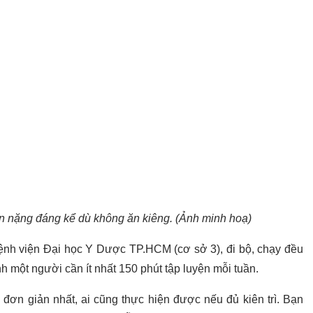
ân nặng đáng kể dù không ăn kiêng. (Ảnh minh hoạ)
ệnh viện Đại học Y Dược TP.HCM (cơ sở 3), đi bộ, chạy đều
ình một người cần ít nhất 150 phút tập luyện mỗi tuần.
à đơn giản nhất, ai cũng thực hiện được nếu đủ kiên trì. Bạn