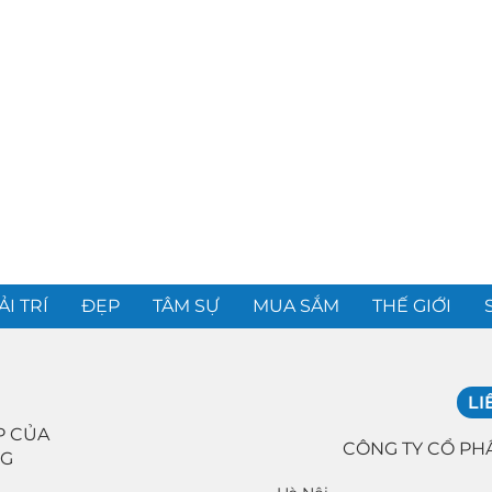
ẢI TRÍ
ĐẸP
TÂM SỰ
MUA SẮM
THẾ GIỚI
LI
P CỦA
CÔNG TY CỔ PH
NG