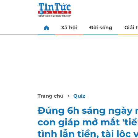
Xã hội
Đời sống
Giải t
Trang chủ
Quiz
Đúng 6h sáng ngày m
con giáp mở mắt 'tiền
tình lẫn tiền, tài l