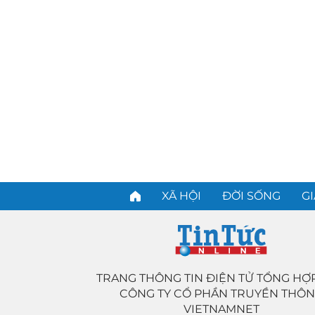
XÃ HỘI
ĐỜI SỐNG
GI
TRANG THÔNG TIN ĐIỆN TỬ TỔNG HỢ
CÔNG TY CỔ PHẦN TRUYỀN THÔ
VIETNAMNET