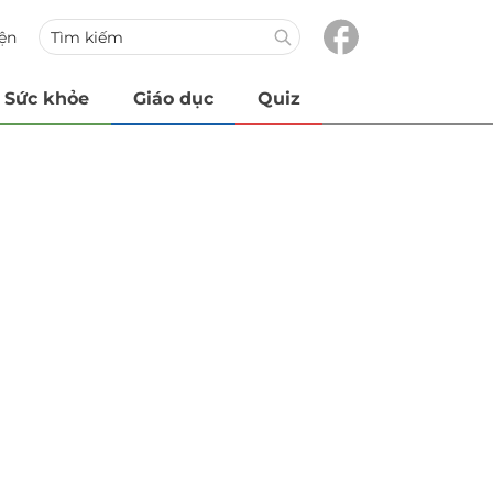
iện
Sức khỏe
Giáo dục
Quiz