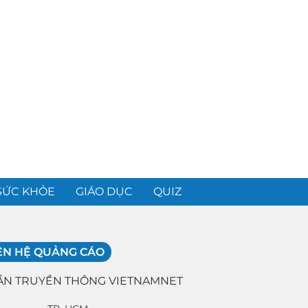
SỨC KHỎE
GIÁO DỤC
QUIZ
ÊN HỆ QUẢNG CÁO
ẦN TRUYỀN THÔNG VIETNAMNET