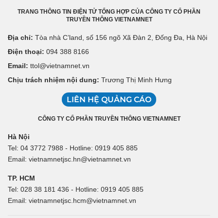
TRANG THÔNG TIN ĐIỆN TỬ TỔNG HỢP CỦA CÔNG TY CỔ PHẦN
TRUYỀN THÔNG VIETNAMNET
Địa chỉ:
Tòa nhà C’land, số 156 ngõ Xã Đàn 2, Đống Đa, Hà Nội
Điện thoại:
094 388 8166
Email:
ttol@vietnamnet.vn
Chịu trách nhiệm nội dung:
Trương Thị Minh Hưng
LIÊN HỆ QUẢNG CÁO
CÔNG TY CỔ PHẦN TRUYỀN THÔNG VIETNAMNET
Hà Nội
Tel: 04 3772 7988 - Hotline: 0919 405 885
Email: vietnamnetjsc.hn@vietnamnet.vn
TP. HCM
Tel: 028 38 181 436 - Hotline: 0919 405 885
Email: vietnamnetjsc.hcm@vietnamnet.vn