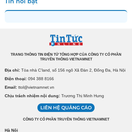
Tin nổi bật
TRANG THÔNG TIN ĐIỆN TỬ TỔNG HỢP CỦA CÔNG TY CỔ PHẦN
TRUYỀN THÔNG VIETNAMNET
Địa chỉ:
Tòa nhà C’land, số 156 ngõ Xã Đàn 2, Đống Đa, Hà Nội
Điện thoại:
094 388 8166
Email:
ttol@vietnamnet.vn
Chịu trách nhiệm nội dung:
Trương Thị Minh Hưng
LIÊN HỆ QUẢNG CÁO
CÔNG TY CỔ PHẦN TRUYỀN THÔNG VIETNAMNET
Hà Nội