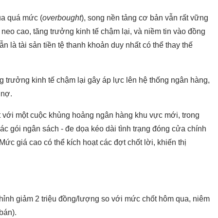
mua quá mức (
overbought
), song nền tảng cơ bản vẫn rất vững
 neo cao, tăng trưởng kinh tế chậm lại, và niềm tin vào đồng
 là tài sản tiền tệ thanh khoản duy nhất có thể thay thế
g trưởng kinh tế chậm lại gây áp lực lên hệ thống ngân hàng,
 nợ.
t với một cuộc khủng hoảng ngân hàng khu vực mới, trong
các gói ngân sách - đe dọa kéo dài tình trạng đóng cửa chính
c giá cao có thể kích hoạt các đợt chốt lời, khiến thị
ỉnh giảm 2 triệu đồng/lượng so với mức chốt hôm qua, niêm
bán).