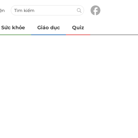
iện
Sức khỏe
Giáo dục
Quiz