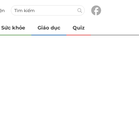
iện
Sức khỏe
Giáo dục
Quiz