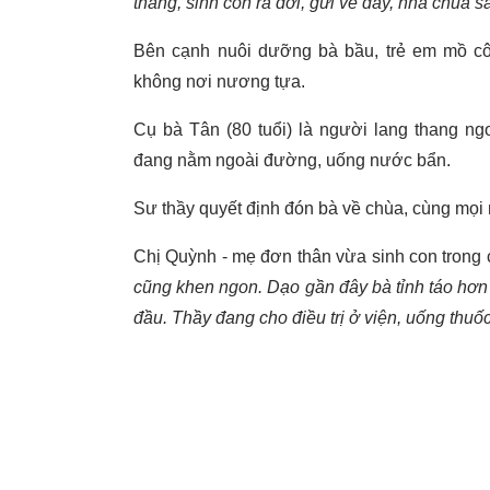
tháng, sinh con ra đời, gửi về đây, nhà chùa 
Bên cạnh nuôi dưỡng bà bầu, trẻ em mồ cô
không nơi nương tựa.
Cụ bà Tân (80 tuổi) là người lang thang ng
đang nằm ngoài đường, uống nước bẩn.
Sư thầy quyết định đón bà về chùa, cùng mọi
Chị Quỳnh - mẹ đơn thân vừa sinh con trong c
cũng khen ngon. Dạo gần đây bà tỉnh táo hơn r
đầu. Thầy đang cho điều trị ở viện, uống thuốc