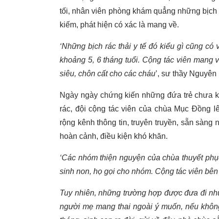
tối, nhân viên phòng khám quẳng những bịch c
kiếm, phát hiện có xác là mang về.
‘Những bịch rác thải y tế đó kiểu gì cũng có v
khoảng 5, 6 tháng tuổi. Cộng tác viên mang v
siêu, chôn cất cho các cháu
’, sư thầy Nguyên 
Ngày ngày chứng kiến những đứa trẻ chưa kị
rác, đội cộng tác viên của chùa Mục Đồng 
rộng kênh thông tin, truyên truyền, sẵn sàn
hoàn cảnh, điều kiện khó khăn.
‘Các nhóm thiện nguyện của chùa thuyết phục
sinh non, họ gọi cho nhóm. Cộng tác viên bên
Tuy nhiên, những trường hợp được đưa đi nh
người mẹ mang thai ngoài ý muốn, nếu không