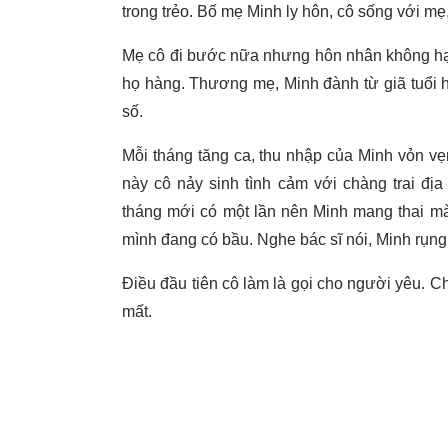
trong trẻo. Bố mẹ Minh ly hôn, cô sống với mẹ,
Mẹ cô đi bước nữa nhưng hôn nhân không hạn
họ hàng. Thương mẹ, Minh đành từ giã tuổi họ
số.
Mỗi tháng tăng ca, thu nhập của Minh vỏn vẹn
này cô nảy sinh tình cảm với chàng trai đị
tháng mới có một lần nên Minh mang thai mà 
mình đang có bầu. Nghe bác sĩ nói, Minh rụng 
Điều đầu tiên cô làm là gọi cho người yêu. C
mất.