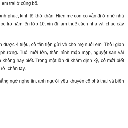
 em trai ở cùng bố.
h phúc, kinh tế khó khăn. Hiện mẹ con cô vẫn đi ở nhờ nhà
c trò năm lên lớp 10, xin đi làm thuê cách nhà vài chục cây
 được 4 triệu, cô tằn tiện gửi về cho mẹ nuôi em. Thời gian
a phương. Tuổi mới lớn, thân hình mập mạp, nguyệt san vài
không hay biết. Trong một lần đi khám định kỳ, cô mới biết
rời chân tay.
hẳng ngờ nghe tin, anh người yêu khuyên cô phá thai và biến