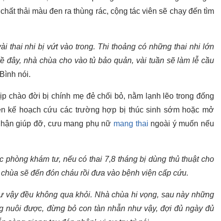
hất thải màu đen ra thùng rác, cộng tác viên sẽ chạy đến tìm
ài thai nhi bị vứt vào trong. Thi thoảng có những thai nhi lớn
ề đây, nhà chùa cho vào tủ bảo quản, vài tuần sẽ làm lễ cầu
Bình nói.
p chào đời bị chính mẹ đẻ chối bỏ, nằm lạnh lẽo trong đống
lên kế hoạch cứu các trường hợp bị thúc sinh sớm hoặc mở
g nhận giúp đỡ, cưu mang phụ nữ
mang thai
ngoài ý muốn nếu
 phòng khám tư, nếu có thai 7,8 tháng bị dùng thủ thuật cho
 chùa sẽ đến đón cháu rồi đưa vào bệnh viện cấp cứu.
ư vậy đều không qua khỏi. Nhà chùa hi vọng, sau này những
 nuôi được, đừng bỏ con tàn nhẫn như vậy, đợi đủ ngày đủ