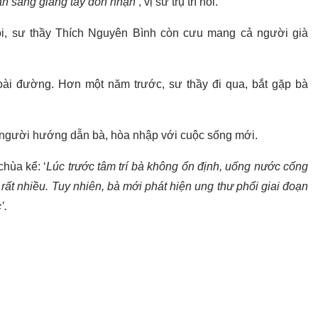
sẵn sàng giang tay đón nhận’
, vị sư trụ trì nói.
i, sư thầy Thích Nguyên Bình còn cưu mang cả người già
oài đường. Hơn một năm trước, sư thầy đi qua, bắt gặp bà
 người hướng dẫn bà, hòa nhập với cuộc sống mới.
hùa kể: ‘
Lúc trước tâm trí bà không ổn định, uống nước cống
ất nhiều. Tuy nhiên, bà mới phát hiện ung thư phổi giai đoạn
’.