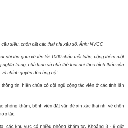
 cầu siêu, chôn cất các thai nhi xấu số. Ảnh: NVCC
hai nhi thu gom về lên tới 1000 cháu mỗi tuần, cộng thêm một
nghĩa trang, nhà lạnh và nhà thờ thai nhi theo hình thức của
 và chính quyền đều ủng hộ’.
rì thông tin, hiện chùa có đội ngũ cộng tác viên ở các tỉnh lân
c phòng khám, bệnh viện đặt vấn đề xin xác thai nhi về chôn
 hợp tác.
tại các khu vực có nhiều phòng khám tư. Khoảng 8 - 9 giờ