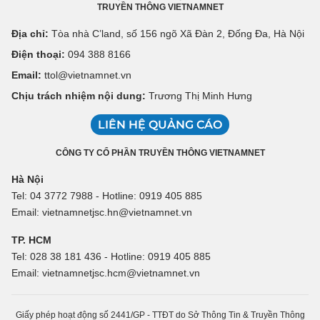
TRUYỀN THÔNG VIETNAMNET
Địa chỉ:
Tòa nhà C’land, số 156 ngõ Xã Đàn 2, Đống Đa, Hà Nội
Điện thoại:
094 388 8166
Email:
ttol@vietnamnet.vn
Chịu trách nhiệm nội dung:
Trương Thị Minh Hưng
LIÊN HỆ QUẢNG CÁO
CÔNG TY CỔ PHẦN TRUYỀN THÔNG VIETNAMNET
Hà Nội
Tel: 04 3772 7988 - Hotline: 0919 405 885
Email: vietnamnetjsc.hn@vietnamnet.vn
TP. HCM
Tel: 028 38 181 436 - Hotline: 0919 405 885
Email: vietnamnetjsc.hcm@vietnamnet.vn
Giấy phép hoạt động số 2441/GP - TTĐT do Sở Thông Tin & Truyền Thông