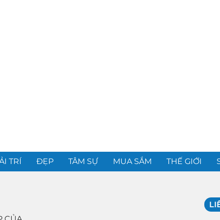
ẢI TRÍ
ĐẸP
TÂM SỰ
MUA SẮM
THẾ GIỚI
LI
P CỦA