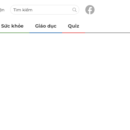
iện
Sức khỏe
Giáo dục
Quiz