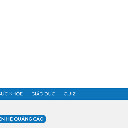
SỨC KHỎE
GIÁO DỤC
QUIZ
ÊN HỆ QUẢNG CÁO