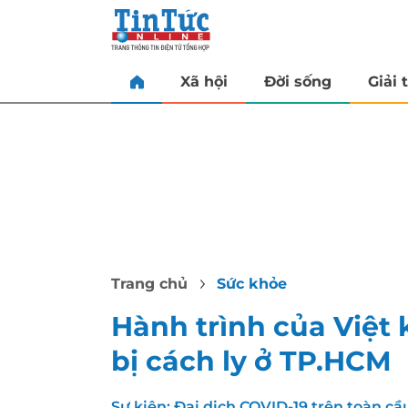
Xã hội
Đời sống
Giải t
Trang chủ
Sức khỏe
Hành trình của Việt
bị cách ly ở TP.HCM
Sự kiện:
Đại dịch COVID-19 trên toàn cầ