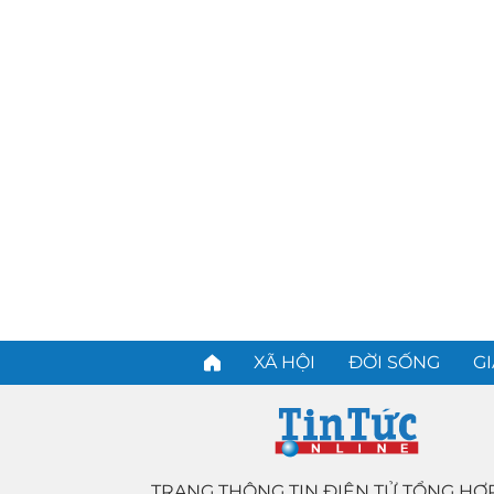
XÃ HỘI
ĐỜI SỐNG
GI
TRANG THÔNG TIN ĐIỆN TỬ TỔNG HỢ