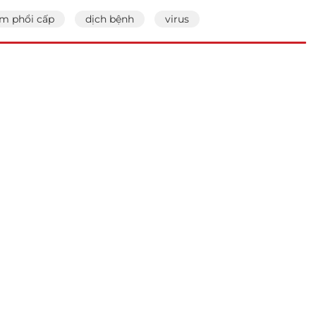
m phổi cấp
dịch bệnh
virus