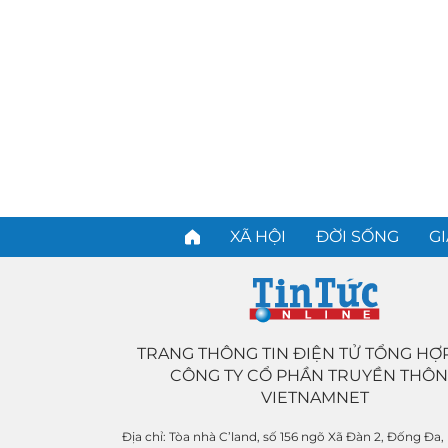
XÃ HỘI
ĐỜI SỐNG
GI
TRANG THÔNG TIN ĐIỆN TỬ TỔNG HỢ
CÔNG TY CỔ PHẦN TRUYỀN THÔ
VIETNAMNET
Địa chỉ:
Tòa nhà C’land, số 156 ngõ Xã Đàn 2, Đống Đa,