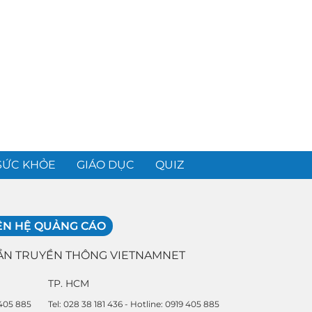
SỨC KHỎE
GIÁO DỤC
QUIZ
ÊN HỆ QUẢNG CÁO
ẦN TRUYỀN THÔNG VIETNAMNET
TP. HCM
 405 885
Tel: 028 38 181 436 - Hotline: 0919 405 885