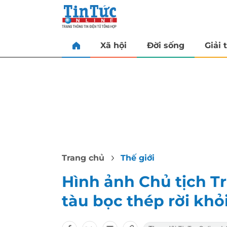
Xã hội
Đời sống
Giải t
Trang chủ
Thế giới
Hình ảnh Chủ tịch Tr
tàu bọc thép rời kh