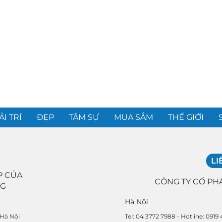
ẢI TRÍ
ĐẸP
TÂM SỰ
MUA SẮM
THẾ GIỚI
LI
P CỦA
CÔNG TY CỔ PH
NG
Hà Nội
Tel: 04 3772 7988 - Hotline: 0919
 Hà Nội