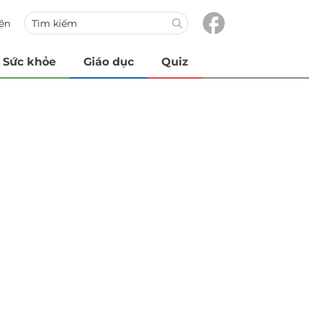
iện
Sức khỏe
Giáo dục
Quiz