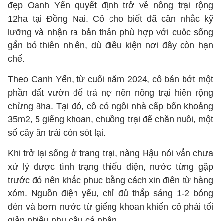
đẹp Oanh Yến quyết định trở về nông trại rộng
12ha tại Đồng Nai. Cô cho biết đã cân nhắc kỹ
lưỡng và nhận ra bản thân phù hợp với cuộc sống
gắn bó thiên nhiên, dù điều kiện nơi đây còn hạn
chế.
Theo Oanh Yến, từ cuối năm 2024, cô bán bớt một
phần đất vườn để trả nợ nên nông trại hiện rộng
chừng 8ha. Tại đó, cô có ngôi nhà cấp bốn khoảng
35m2, 5 giếng khoan, chuồng trại để chăn nuôi, một
số cây ăn trái còn sót lại.
Khi trở lại sống ở trang trại, nàng Hậu nói vẫn chưa
xử lý được tình trạng thiếu điện, nước từng gặp
trước đó nên khắc phục bằng cách xin điện từ hàng
xóm. Nguồn điện yếu, chỉ đủ thắp sáng 1-2 bóng
đèn và bơm nước từ giếng khoan khiến cô phải tối
giản nhiều nhu cầu cá nhân.