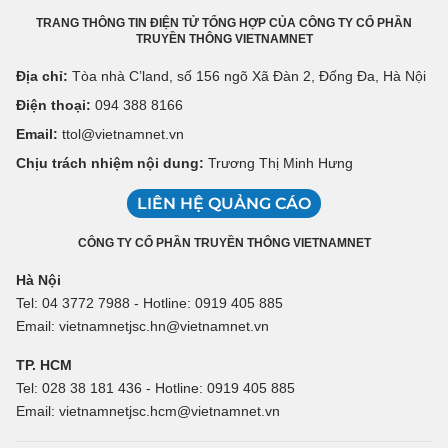
TRANG THÔNG TIN ĐIỆN TỬ TỔNG HỢP CỦA CÔNG TY CỔ PHẦN
TRUYỀN THÔNG VIETNAMNET
Địa chỉ:
Tòa nhà C’land, số 156 ngõ Xã Đàn 2, Đống Đa, Hà Nội
Điện thoại:
094 388 8166
Email:
ttol@vietnamnet.vn
Chịu trách nhiệm nội dung:
Trương Thị Minh Hưng
LIÊN HỆ QUẢNG CÁO
CÔNG TY CỔ PHẦN TRUYỀN THÔNG VIETNAMNET
Hà Nội
Tel: 04 3772 7988 - Hotline: 0919 405 885
Email: vietnamnetjsc.hn@vietnamnet.vn
TP. HCM
Tel: 028 38 181 436 - Hotline: 0919 405 885
Email: vietnamnetjsc.hcm@vietnamnet.vn