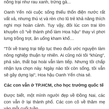
nông trại như rau xanh, trứng gà...
Oanh Yến nói cuộc sống thiếu thốn điện nước rất
vất vả, nhưng thú vị và rèn cho lũ trẻ khả năng thích
nghi mọi hoàn cảnh. Tuy vậy, đôi lúc con trai lớn
khuyên cô "về thành phố làm Hoa hậu" thay vì phơi
lưng trồng trọt, ăn uống kham khổ…
"Tôi về trang trại tiếp tục theo đuổi ước nguyện làm
nông nghiệp thuận tự nhiên. Ai cũng nói tôi "khùng",
phá sản, thất bại hoài vẫn làm tiếp. Nhưng tôi chấp
nhận lựa chọn này. Ngày nào tôi còn sống, tôi vẫn
sẽ gây dựng lại", Hoa hậu Oanh Yến chia sẻ.
Các con vẫn ở TP.HCM, cho học trường quốc tế
Được biết, một mình người đẹp về Đồng Nai, các
con vẫn ở lại thành phố. Các con cô về thăm mẹ
vào mỗi cuối tuần.