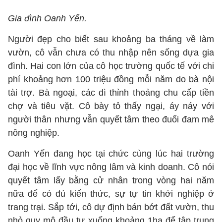
Gia đình Oanh Yến.
Người đẹp cho biết sau khoảng ba tháng về làm
vườn, cô vẫn chưa có thu nhập nên sống dựa gia
đình. Hai con lớn của cô học trường quốc tế với chi
phí khoảng hơn 100 triệu đồng mỗi năm do bà nội
tài trợ. Bà ngoại, các dì thỉnh thoảng chu cấp tiền
chợ và tiêu vặt. Cô bày tỏ thấy ngại, áy náy với
người thân nhưng vẫn quyết tâm theo đuổi đam mê
nông nghiệp.
Oanh Yến đang học tại chức cùng lúc hai trường
đại học về lĩnh vực nông lâm và kinh doanh. Cô nói
quyết tâm lấy bằng cử nhân trong vòng hai năm
nữa để có đủ kiến thức, sự tự tin khởi nghiệp ở
trang trại. Sắp tới, cô dự định bán bớt đất vườn, thu
nhỏ quy mô đầu tư xuống khoảng 1ha để tập trung