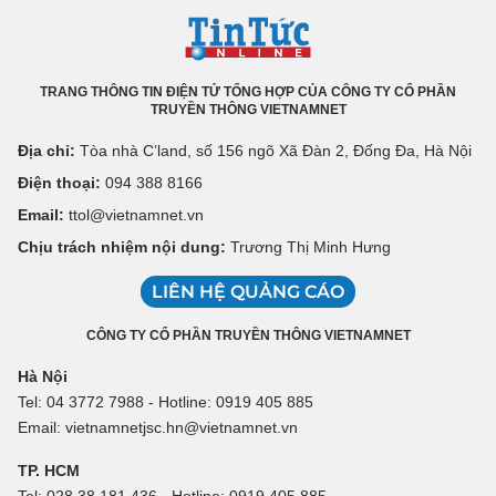
TRANG THÔNG TIN ĐIỆN TỬ TỔNG HỢP CỦA CÔNG TY CỔ PHẦN
TRUYỀN THÔNG VIETNAMNET
Địa chỉ:
Tòa nhà C’land, số 156 ngõ Xã Đàn 2, Đống Đa, Hà Nội
Điện thoại:
094 388 8166
Email:
ttol@vietnamnet.vn
Chịu trách nhiệm nội dung:
Trương Thị Minh Hưng
LIÊN HỆ QUẢNG CÁO
CÔNG TY CỔ PHẦN TRUYỀN THÔNG VIETNAMNET
Hà Nội
Tel: 04 3772 7988 - Hotline: 0919 405 885
Email: vietnamnetjsc.hn@vietnamnet.vn
TP. HCM