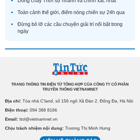
Dòng chảy
Thời sự
nhanh và chính xác nhất
Toàn cảnh
thế giới
, điểm nóng chiến sự 24h qua
Đừng bỏ lỡ các câu chuyện
giải trí
nổi bật trong
ngày
TRANG THÔNG TIN ĐIỆN TỬ TỔNG HỢP CỦA CÔNG TY CỔ PHẦN
TRUYỀN THÔNG VIETNAMNET
Địa chỉ:
Tòa nhà C’land, số 156 ngõ Xã Đàn 2, Đống Đa, Hà Nội
Điện thoại:
094 388 8166
Email:
ttol@vietnamnet.vn
Chịu trách nhiệm nội dung:
Trương Thị Minh Hưng