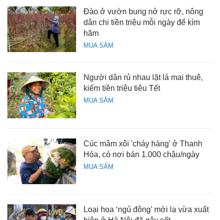
Đào ở vườn bung nở rực rỡ, nông
dân chi tiền triệu mỗi ngày để kìm
hãm
MUA SẮM
Người dân rủ nhau lặt lá mai thuê,
kiếm tiền triệu tiêu Tết
MUA SẮM
Cúc mâm xôi 'cháy hàng' ở Thanh
Hóa, có nơi bán 1.000 chậu/ngày
MUA SẮM
Loại hoa ‘ngủ đông’ mới lạ vừa xuất