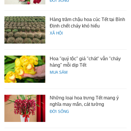
ĐỜI SỐNG
Hàng trăm chậu hoa cúc Tết tại Bình
Định chết cháy khó hiểu
XÃ HỘI
Hoa "quý tộc" giá "chát" vẫn "cháy
hàng" mỗi dịp Tết
MUA SẮM
Những loại hoa trưng Tết mang ý
nghĩa may mắn, cát tường
ĐỜI SỐNG