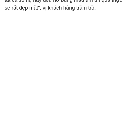
tất cả số nụ này đều nở bung màu tím thì quả thực
sẽ rất đẹp mắt", vị khách hàng trầm trồ.