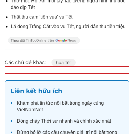
Thợ mộc Hội An 'mỏi tay' tạc tượng ngựa hình thù độc
đáo dịp Tết
Thất thu cam 'tiến vua' vụ Tết
Lá dong Tràng Cát vào vụ Tết, người dân thu tiền triệu
Các chủ đề khác:
hoa Tết
Liên kết hữu ích
Khám phá
tin tức
nổi bật trong ngày cùng
VietNamNet
Dòng chảy
Thời sự
nhanh và chính xác nhất
Đừng bỏ lỡ các câu chuyện
giải trí
nổi bật trong