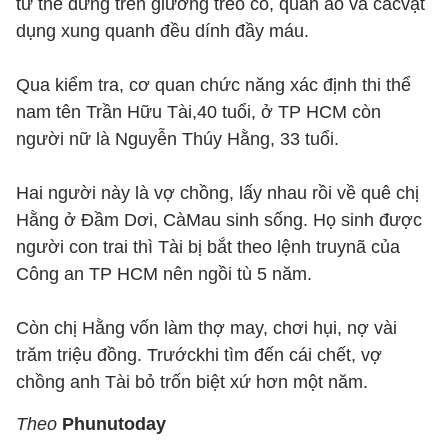
tư thế đứng trên giường treo cổ, quần áo và cácvật
dụng xung quanh đều dính đầy máu.
Qua kiểm tra, cơ quan chức năng xác định thi thể
nam tên Trần Hữu Tài,40 tuổi, ở TP HCM còn
người nữ là Nguyễn Thúy Hằng, 33 tuổi.
Hai người này là vợ chồng, lấy nhau rồi về quê chị
Hằng ở Đầm Dơi, CàMau sinh sống. Họ sinh được
người con trai thì Tài bị bắt theo lệnh truynã của
Công an TP HCM nên ngồi tù 5 năm.
Còn chị Hằng vốn làm thợ may, chơi hụi, nợ vài
trăm triệu đồng. Trướckhi tìm đến cái chết, vợ
chồng anh Tài bỏ trốn biệt xứ hơn một năm.
Theo
Phunutoday