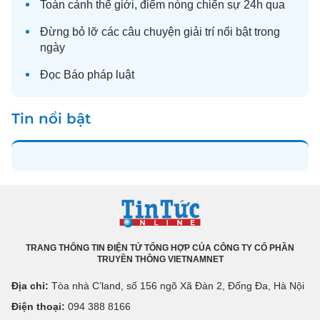
Toàn cảnh
thế giới
, điểm nóng chiến sự 24h qua
Đừng bỏ lỡ các câu chuyện
giải trí
nổi bật trong
ngày
Đọc
Báo pháp luật
Tin nổi bật
TRANG THÔNG TIN ĐIỆN TỬ TỔNG HỢP CỦA CÔNG TY CỔ PHẦN
TRUYỀN THÔNG VIETNAMNET
Địa chỉ:
Tòa nhà C’land, số 156 ngõ Xã Đàn 2, Đống Đa, Hà Nội
Điện thoại:
094 388 8166