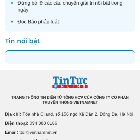
Đừng bỏ lỡ các câu chuyện
giải trí
nổi bật trong
ngày
Đọc
Báo pháp luật
Tin nổi bật
TRANG THÔNG TIN ĐIỆN TỬ TỔNG HỢP CỦA CÔNG TY CỔ PHẦN
TRUYỀN THÔNG VIETNAMNET
Địa chỉ:
Tòa nhà C’land, số 156 ngõ Xã Đàn 2, Đống Đa, Hà Nội
Điện thoại:
094 388 8166
Email:
ttol@vietnamnet.vn