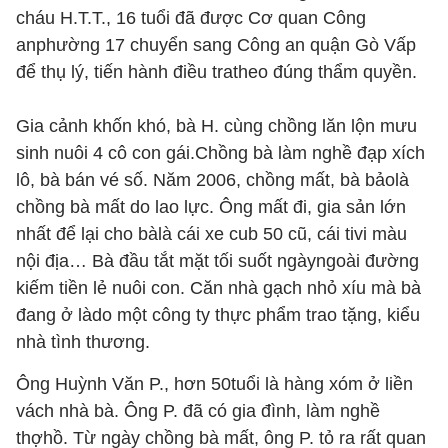
cháu H.T.T., 16 tuổi đã được Cơ quan Công
anphường 17 chuyển sang Công an quận Gò Vấp
để thụ lý, tiến hành điều tratheo đúng thẩm quyền.
Gia cảnh khốn khó, bà H. cùng chồng lăn lộn mưu
sinh nuôi 4 cô con gái.Chồng bà làm nghề đạp xích
lô, bà bán vé số. Năm 2006, chồng mất, bà bảolà
chồng bà mất do lao lực. Ông mất đi, gia sản lớn
nhất để lại cho bàlà cái xe cub 50 cũ, cái tivi màu
nội địa… Bà đầu tắt mặt tối suốt ngàyngoài đường
kiếm tiền lẻ nuôi con. Căn nhà gạch nhỏ xíu mà bà
đang ở làdo một công ty thực phẩm trao tặng, kiểu
nhà tình thương.
Ông Huỳnh Văn P., hơn 50tuổi là hàng xóm ở liền
vách nhà bà. Ông P. đã có gia đình, làm nghề
thợhồ. Từ ngày chồng bà mất, ông P. tỏ ra rất quan