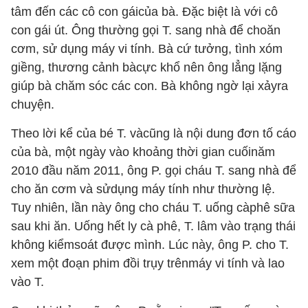
tâm đến các cô con gáicủa bà. Đặc biệt là với cô
con gái út. Ông thường gọi T. sang nhà để choăn
cơm, sử dụng máy vi tính. Bà cứ tưởng, tình xóm
giềng, thương cảnh bàcực khổ nên ông lẳng lặng
giúp bà chăm sóc các con. Bà không ngờ lại xảyra
chuyện.
Theo lời kể của bé T. vàcũng là nội dung đơn tố cáo
của bà, một ngày vào khoảng thời gian cuốinăm
2010 đầu năm 2011, ông P. gọi cháu T. sang nhà để
cho ăn cơm và sửdụng máy tính như thường lệ.
Tuy nhiên, lần này ông cho cháu T. uống càphê sữa
sau khi ăn. Uống hết ly cà phê, T. lâm vào trạng thái
không kiểmsoát được mình. Lúc này, ông P. cho T.
xem một đoạn phim đồi trụy trênmáy vi tính và lao
vào T.