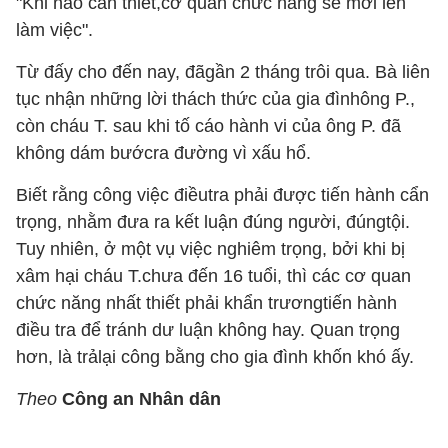
"Khi nào cần thiết,cơ quan chức năng sẽ mời lên
làm việc".
Từ đấy cho đến nay, đãgần 2 tháng trôi qua. Bà liên
tục nhận những lời thách thức của gia đìnhông P.,
còn cháu T. sau khi tố cáo hành vi của ông P. đã
không dám bướcra đường vì xấu hổ.
Biết rằng công việc điềutra phải được tiến hành cẩn
trọng, nhằm đưa ra kết luận đúng người, đúngtội.
Tuy nhiên, ở một vụ việc nghiêm trọng, bởi khi bị
xâm hại cháu T.chưa đến 16 tuổi, thì các cơ quan
chức năng nhất thiết phải khẩn trươngtiến hành
điều tra để tránh dư luận không hay. Quan trọng
hơn, là trảlại công bằng cho gia đình khốn khó ấy.
Theo
Công an Nhân dân