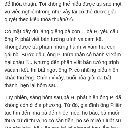
để thỏa thuận. Tôi không thể hiểu được tại sao một
vụ việc nghiêmtrọng như vậy lại có thể được giải
quyết theo kiểu thỏa thuận(!?).
Có mặt đầy đủ láng giềng,bà con… bà H. yêu cầu
ông P. phải viết bản tường trình và cam kết
khôngđược tái phạm những hành vi xâm hại con
gái bà. Bước đầu, ông P. thừanhận có hành vi xâm
hại cháu T... Nhưng đến phần viết bản tường trình
vàcam kết, thì bất ngờ, ông P. có những biểu hiện
khác thường. Chính vìvậy, buổi hòa giải đã bất
thành, hẹn lại hôm sau.
Tuy nhiên, sáng hôm sau,bà H. phát hiện ông P. đã
không còn ở địa phương. Từ đó, gia đình ông P.liên
tục tìm đến nhà bà để nhiếc móc, họ bảo, bà muốn
thưa cứ đi thưa,họ có sẵn tiền, họ sẽ mướn luật sư.