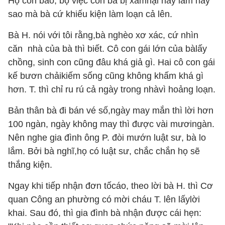
Họ còn bảo, bộ việc con bà bị xâmhại hay lắm hay
sao mà bà cứ khiếu kiện làm loạn cả lên.
Bà H. nói với tôi rằng,bà nghèo xơ xác, cứ nhìn
căn nhà của bà thì biết. Cô con gái lớn của bàlấy
chồng, sinh con cũng đâu khá giả gì. Hai cô con gái
kế bươn chảikiếm sống cũng không khấm khá gì
hơn. T. thì chỉ ru rú cả ngày trong nhàvì hoảng loạn.
Bản thân bà đi bán vé số,ngày may mắn thì lời hơn
100 ngàn, ngày không may thì được vài mươingàn.
Nên nghe gia đình ông P. đòi mướn luật sư, bà lo
lắm. Bởi bà nghĩ,họ có luật sư, chắc chắn họ sẽ
thắng kiện.
Ngay khi tiếp nhận đơn tốcáo, theo lời bà H. thì Cơ
quan Công an phường có mời cháu T. lên lấylời
khai. Sau đó, thì gia đình bà nhận được cái hẹn: