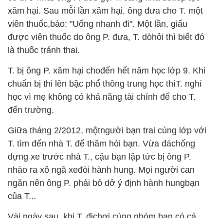
xâm hại. Sau mỗi lần xâm hại, ông đưa cho T. một
viên thuốc,bảo: "Uống nhanh đi". Một lần, giấu
được viên thuốc do ông P. đưa, T. dòhỏi thì biết đó
là thuốc tránh thai.
T. bị ông P. xâm hại chođến hết năm học lớp 9. Khi
chuẩn bị thi lên bậc phổ thông trung học thìT. nghỉ
học vì mẹ không có khả năng tài chính để cho T.
đến trường.
Giữa tháng 2/2012, mộtngười bạn trai cùng lớp với
T. tìm đến nhà T. để thăm hỏi bạn. Vừa đáchống
dựng xe trước nhà T., cậu bạn lập tức bị ông P.
nhào ra xô ngã xeđòi hành hung. Mọi người can
ngăn nên ông P. phải bỏ dở ý định hành hungbạn
của T...
Vài ngày sau, khi T. đichơi cùng nhóm bạn có cả