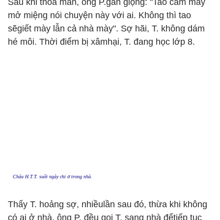
Sau khi thỏa mãn, ông P.gằn giọng: "Tao cấm mày
mở miệng nói chuyện này với ai. Không thì tao
sẽgiết mày lẫn cả nhà mày". Sợ hãi, T. không dám
hé môi. Thời điểm bị xâmhại, T. đang học lớp 8.
Cháu H.T.T. suốt ngày chỉ ở trong nhà.
Thấy T. hoảng sợ, nhiềulần sau đó, thừa khi không
có ai ở nhà, ông P. đều gọi T. sang nhà đểtiếp tục