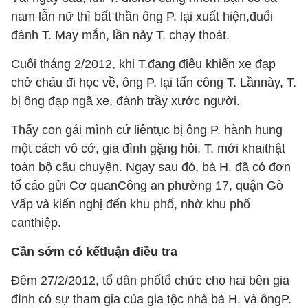
nam lẫn nữ thì bất thần ông P. lại xuất hiện,đuổi
đánh T. May mắn, lần này T. chạy thoát.
Cuối tháng 2/2012, khi T.đang điều khiển xe đạp
chở cháu đi học về, ông P. lại tấn công T. Lầnnày, T.
bị ông đạp ngã xe, đánh trầy xước người.
Thấy con gái mình cứ liêntục bị ông P. hành hung
một cách vô cớ, gia đình gặng hỏi, T. mới khaithật
toàn bộ câu chuyện. Ngay sau đó, bà H. đã có đơn
tố cáo gửi Cơ quanCông an phường 17, quận Gò
Vấp và kiến nghị đến khu phố, nhờ khu phố
canthiệp.
Cần sớm có kếtluận điều tra
Đêm 27/2/2012, tổ dân phốtổ chức cho hai bên gia
đình có sự tham gia của gia tộc nhà bà H. và ôngP.