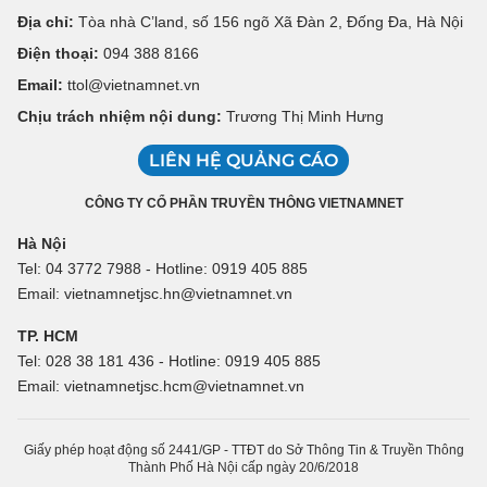
Địa chỉ:
Tòa nhà C’land, số 156 ngõ Xã Đàn 2, Đống Đa, Hà Nội
Điện thoại:
094 388 8166
Email:
ttol@vietnamnet.vn
Chịu trách nhiệm nội dung:
Trương Thị Minh Hưng
LIÊN HỆ QUẢNG CÁO
CÔNG TY CỔ PHẦN TRUYỀN THÔNG VIETNAMNET
Hà Nội
Tel: 04 3772 7988 - Hotline: 0919 405 885
Email: vietnamnetjsc.hn@vietnamnet.vn
TP. HCM
Tel: 028 38 181 436 - Hotline: 0919 405 885
Email: vietnamnetjsc.hcm@vietnamnet.vn
Giấy phép hoạt động số 2441/GP - TTĐT do Sở Thông Tin & Truyền Thông
Thành Phố Hà Nội cấp ngày 20/6/2018