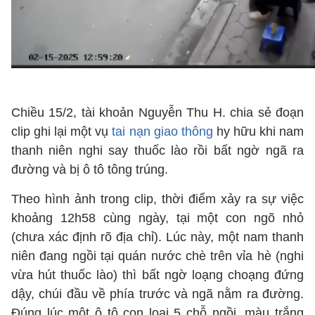
Chiều 15/2, tài khoản Nguyễn Thu H. chia sẻ đoạn
clip ghi lại một vụ
tai nạn giao thông
hy hữu khi nam
thanh niên nghi say thuốc lào rồi bất ngờ ngã ra
đường và bị ô tô tông trúng.
Theo hình ảnh trong clip, thời điểm xảy ra sự việc
khoảng 12h58 cùng ngày, tại một con ngõ nhỏ
(chưa xác định rõ địa chỉ). Lúc này, một nam thanh
niên đang ngồi tại quán nước chè trên vỉa hè (nghi
vừa hút thuốc lào) thì bất ngờ loạng choạng đứng
dậy, chúi đầu về phía trước và ngã nằm ra đường.
Đúng lúc một ô tô con loại 5 chỗ ngồi, màu trắng