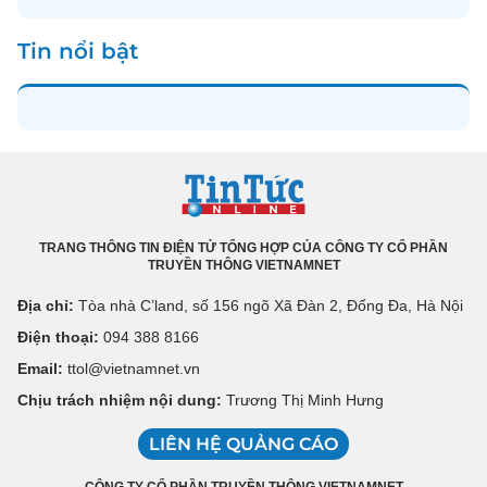
Tin nổi bật
TRANG THÔNG TIN ĐIỆN TỬ TỔNG HỢP CỦA CÔNG TY CỔ PHẦN
TRUYỀN THÔNG VIETNAMNET
Địa chỉ:
Tòa nhà C’land, số 156 ngõ Xã Đàn 2, Đống Đa, Hà Nội
Điện thoại:
094 388 8166
Email:
ttol@vietnamnet.vn
Chịu trách nhiệm nội dung:
Trương Thị Minh Hưng
LIÊN HỆ QUẢNG CÁO
CÔNG TY CỔ PHẦN TRUYỀN THÔNG VIETNAMNET