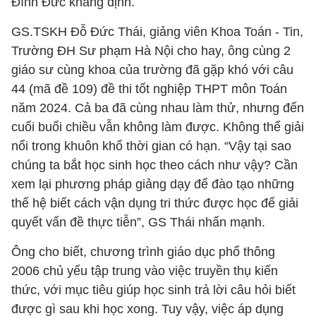
Đình Đức khẳng định.
GS.TSKH Đỗ Đức Thái, giảng viên Khoa Toán - Tin,
Trường ĐH Sư phạm Hà Nội cho hay, ông cùng 2
giáo sư cùng khoa của trường đã gặp khó với câu
44 (mã đề 109) đề thi tốt nghiệp THPT môn Toán
năm 2024. Cả ba đã cùng nhau làm thử, nhưng đến
cuối buổi chiều vẫn không làm được. Không thể giải
nổi trong khuôn khổ thời gian có hạn. “Vậy tại sao
chúng ta bắt học sinh học theo cách như vậy? Cần
xem lại phương pháp giảng dạy để đào tạo những
thế hệ biết cách vận dụng tri thức được học để giải
quyết vấn đề thực tiễn”, GS Thái nhấn mạnh.
Ông cho biết, chương trình giáo dục phổ thông
2006 chủ yếu tập trung vào việc truyền thụ kiến
thức, với mục tiêu giúp học sinh trả lời câu hỏi biết
được gì sau khi học xong. Tuy vậy, việc áp dụng