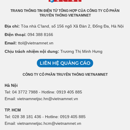
TRANG THÔNG TIN ĐIỆN TỬ TỔNG HỢP CỦA CÔNG TY CỔ PHẦN
TRUYỀN THÔNG VIETNAMNET
Địa chỉ:
Tòa nhà C’land, số 156 ngõ Xã Đàn 2, Đống Đa, Hà Nội
Điện thoại:
094 388 8166
Email:
ttol@vietnamnet.vn
Chịu trách nhiệm nội dung:
Trương Thị Minh Hưng
LIÊN HỆ QUẢNG CÁO
CÔNG TY CỔ PHẦN TRUYỀN THÔNG VIETNAMNET
Hà Nội
Tel: 04 3772 7988 - Hotline: 0919 405 885
Email: vietnamnetjsc.hn@vietnamnet.vn
TP. HCM
Tel: 028 38 181 436 - Hotline: 0919 405 885
Email: vietnamnetjsc.hcm@vietnamnet.vn