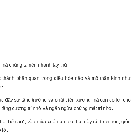
ho mà chúng ta nên nhanh tay thử.
c thành phần quan trọng điều hòa não và mô thần kinh như
e...
c đẩy sự tăng trưởng và phát triển xương mà còn có lợi cho
nh, tăng cường trí nhớ và ngăn ngừa chứng mất trí nhớ.
ạt bổ não", vào mùa xuân ăn loại hạt này rất tươi non, giòn
ỏ lỡ.