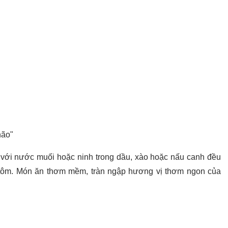
não"
p với nước muối hoặc ninh trong dầu, xào hoặc nấu canh đều
à tôm. Món ăn thơm mềm, tràn ngập hương vị thơm ngon của