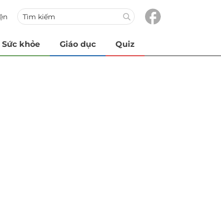
iện
Sức khỏe
Giáo dục
Quiz