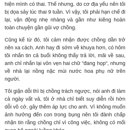
hiện mình có thai. Thế nhưng, do cơ địa yếu nên tôi
bị dọa sảy lúc thai 9 tuần. Vì vậy, tôi phải hạn chế đi
lại, vận động nhẹ nhàng và gần như kiêng hoàn
toàn chuyện gần gũi vợ chồng.
Cũng kể từ đó, tôi cảm nhận được chồng dần trở
nên xa cách. Anh hay đi sớm về khuya hơn, có hôm
tôi nhắn tin cả buổi không thấy trả lời, mãi về sau,
anh chỉ nhắn lại vỏn vẹn hai chữ "đang họp", nhưng
về nhà lại nồng nặc mùi nước hoa phụ nữ trên
người.
Tôi giận dỗi thì bị chồng trách ngược, nói anh đi làm
cả ngày vất vả, tôi ở nhà chỉ biết suy diễn rồi hờn
dỗi vô cớ, gây thêm áp lực cho anh. Vì không muốn
ảnh hưởng đến con trong bụng nên tôi đành chấp
nhận tin rằng chồng chỉ vì công việc, không có mối