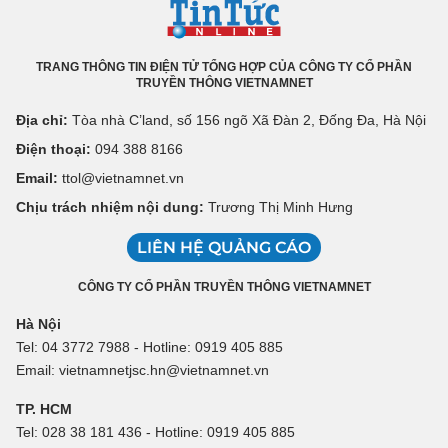
TRANG THÔNG TIN ĐIỆN TỬ TỔNG HỢP CỦA CÔNG TY CỔ PHẦN
TRUYỀN THÔNG VIETNAMNET
Địa chỉ:
Tòa nhà C’land, số 156 ngõ Xã Đàn 2, Đống Đa, Hà Nội
Điện thoại:
094 388 8166
Email:
ttol@vietnamnet.vn
Chịu trách nhiệm nội dung:
Trương Thị Minh Hưng
LIÊN HỆ QUẢNG CÁO
CÔNG TY CỔ PHẦN TRUYỀN THÔNG VIETNAMNET
Hà Nội
Tel: 04 3772 7988 - Hotline: 0919 405 885
Email: vietnamnetjsc.hn@vietnamnet.vn
TP. HCM
Tel: 028 38 181 436 - Hotline: 0919 405 885