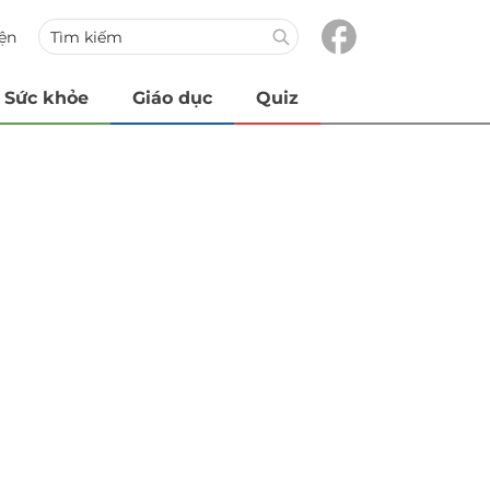
iện
Sức khỏe
Giáo dục
Quiz