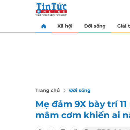
Xã hội
Đời sống
Giải t
Trang chủ
Đời sống
Mẹ đảm 9X bày trí 1
mâm cơm khiến ai nấ