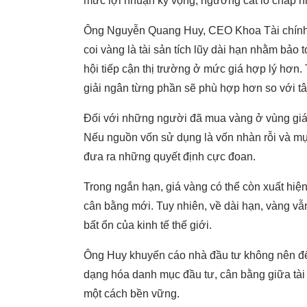
mức lợi nhuận kỳ vọng, ngưỡng cắt lỗ chấp n
Ông Nguyễn Quang Huy, CEO Khoa Tài chính 
coi vàng là tài sản tích lũy dài hạn nhằm bảo t
hội tiếp cận thị trường ở mức giá hợp lý hơn. 
giải ngân từng phần sẽ phù hợp hơn so với tâm
Đối với những người đã mua vàng ở vùng giá c
Nếu nguồn vốn sử dụng là vốn nhàn rỗi và mục
đưa ra những quyết định cực đoan.
Trong ngắn hạn, giá vàng có thể còn xuất hiện
cân bằng mới. Tuy nhiên, về dài hạn, vàng vẫn 
bất ổn của kinh tế thế giới.
Ông Huy khuyến cáo nhà đầu tư không nên để 
dạng hóa danh mục đầu tư, cân bằng giữa tài s
một cách bền vững.