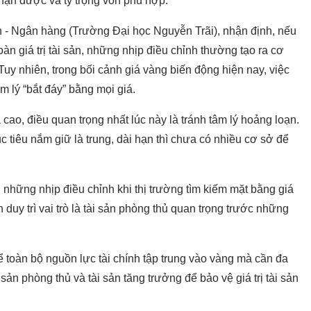
hận được và tỷ trọng vốn phù hợp.
- Ngân hàng (Trường Đại học Nguyễn Trãi), nhận định, nếu
oàn giá trị tài sản, những nhịp điều chỉnh thường tạo ra cơ
Tuy nhiên, trong bối cảnh giá vàng biến động hiện nay, việc
 lý “bắt đáy” bằng mọi giá.
ao, điều quan trọng nhất lúc này là tránh tâm lý hoảng loạn.
 tiêu nắm giữ là trung, dài hạn thì chưa có nhiều cơ sở để
 những nhịp điều chỉnh khi thị trường tìm kiếm mặt bằng giá
duy trì vai trò là tài sản phòng thủ quan trọng trước những
toàn bộ nguồn lực tài chính tập trung vào vàng mà cần đa
ản phòng thủ và tài sản tăng trưởng để bảo vệ giá trị tài sản