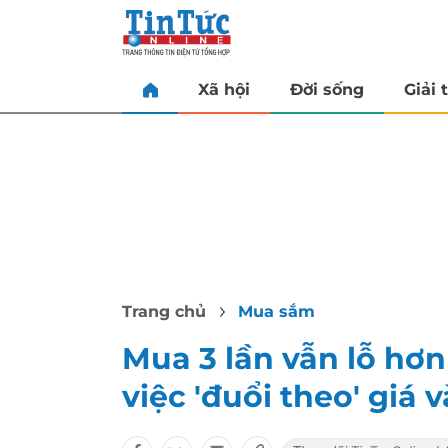
Xã hội
Đời sống
Giải t
Trang chủ
Mua sắm
Mua 3 lần vẫn lỗ hơn
việc 'đuổi theo' giá 