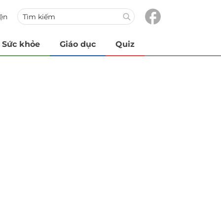
iện
Sức khỏe
Giáo dục
Quiz