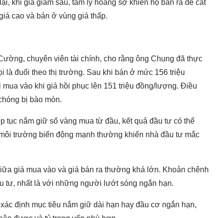
i, khi giá giảm sâu, tâm lý hoảng sợ khiến họ bán ra để cắt
giá cao và bán ở vùng giá thấp.
 Cường, chuyên viên tài chính, cho rằng ông Chung đã thực
i là đuổi theo thị trường. Sau khi bán ở mức 156 triệu
ại mua vào khi giá hồi phục lên 151 triệu đồng/lượng. Điều
 chóng bị bào mòn.
p tục nắm giữ số vàng mua từ đầu, kết quả đầu tư có thể
g môi trường biến động mạnh thường khiến nhà đầu tư mắc
 giữa giá mua vào và giá bán ra thường khá lớn. Khoản chênh
u tư, nhất là với những người lướt sóng ngắn hạn.
n xác định mục tiêu nắm giữ dài hạn hay đầu cơ ngắn hạn,