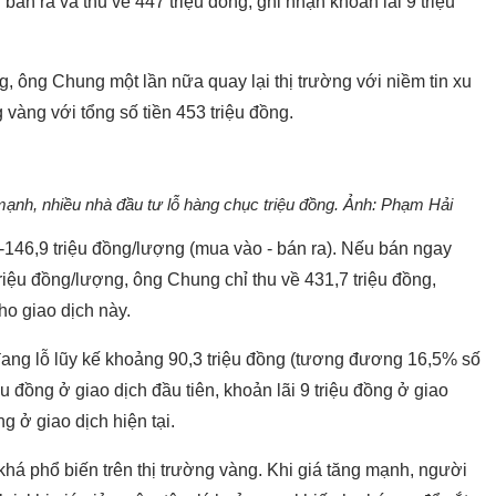
án ra và thu về 447 triệu đồng, ghi nhận khoản lãi 9 triệu
ng, ông Chung một lần nữa quay lại thị trường với niềm tin xu
vàng với tổng số tiền 453 triệu đồng.
 mạnh, nhiều nhà đầu tư lỗ hàng chục triệu đồng. Ảnh: Phạm Hải
-146,9 triệu đồng/lượng (mua vào - bán ra). Nếu bán ngay
riệu đồng/lượng, ông Chung chỉ thu về 431,7 triệu đồng,
ho giao dịch này.
đang lỗ lũy kế khoảng 90,3 triệu đồng (tương đương 16,5% số
u đồng ở giao dịch đầu tiên, khoản lãi 9 triệu đồng ở giao
ng ở giao dịch hiện tại.
há phổ biến trên thị trường vàng. Khi giá tăng mạnh, người