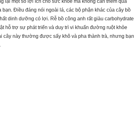
g lại một số lợi ích cho sức khỏe mà không cần thêm quá
 bạn. Điều đáng nói ngoài lá, các bộ phận khác của cây bồ
ất dinh dưỡng có lợi. Rễ bồ công anh rất giàu carbohydrate
vật hỗ trợ sự phát triển và duy trì vi khuẩn đường ruột khỏe
ại cây này thường được sấy khô và pha thành trà, nhưng bạn
.