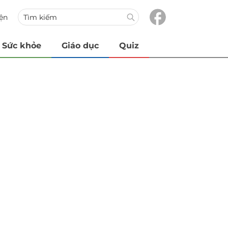
iện
Sức khỏe
Giáo dục
Quiz