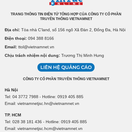
TRANG THÔNG TIN ĐIỆN TỬ TỔNG HỢP CỦA CÔNG TY CỔ PHẦN
TRUYỀN THÔNG VIETNAMNET
Địa chỉ:
Tòa nhà C’land, số 156 ngõ Xã Đàn 2, Đống Đa, Hà Nội
Điện thoại:
094 388 8166
Email:
ttol@vietnamnet.vn
Chịu trách nhiệm nội dung:
Trương Thị Minh Hưng
LIÊN HỆ QUẢNG CÁO
CÔNG TY CỔ PHẦN TRUYỀN THÔNG VIETNAMNET
Hà Nội
Tel: 04 3772 7988 - Hotline: 0919 405 885
Email: vietnamnetjsc.hn@vietnamnet.vn
TP. HCM
Tel: 028 38 181 436 - Hotline: 0919 405 885
Email: vietnamnetjsc.hcm@vietnamnet.vn