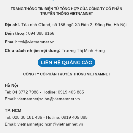
TRANG THÔNG TIN ĐIỆN TỬ TỔNG HỢP CỦA CÔNG TY CỔ PHẦN
TRUYỀN THÔNG VIETNAMNET
Địa chỉ:
Tòa nhà C’land, số 156 ngõ Xã Đàn 2, Đống Đa, Hà Nội
Điện thoại:
094 388 8166
Email:
ttol@vietnamnet.vn
Chịu trách nhiệm nội dung:
Trương Thị Minh Hưng
LIÊN HỆ QUẢNG CÁO
CÔNG TY CỔ PHẦN TRUYỀN THÔNG VIETNAMNET
Hà Nội
Tel: 04 3772 7988 - Hotline: 0919 405 885
Email: vietnamnetjsc.hn@vietnamnet.vn
TP. HCM
Tel: 028 38 181 436 - Hotline: 0919 405 885
Email: vietnamnetjsc.hcm@vietnamnet.vn