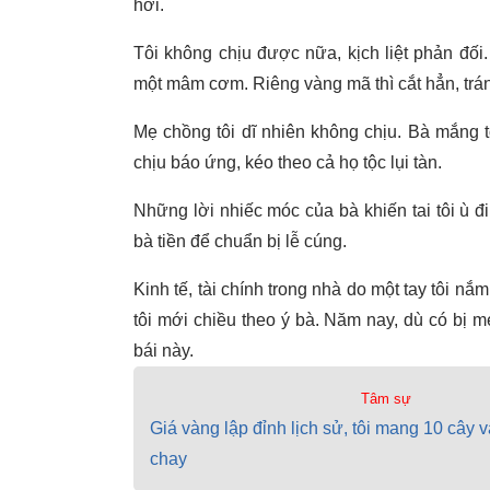
hỡi.
Tôi không chịu được nữa, kịch liệt phản đố
một mâm cơm. Riêng vàng mã thì cắt hẳn, trán
Mẹ chồng tôi dĩ nhiên không chịu. Bà mắng tô
chịu báo ứng, kéo theo cả họ tộc lụi tàn.
Những lời nhiếc móc của bà khiến tai tôi ù đ
bà tiền để chuẩn bị lễ cúng.
Kinh tế, tài chính trong nhà do một tay tôi n
tôi mới chiều theo ý bà. Năm nay, dù có bị 
bái này.
Tâm sự
Giá vàng lập đỉnh lịch sử, tôi mang 10 cây 
chay