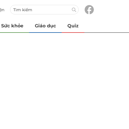
iện
Sức khỏe
Giáo dục
Quiz