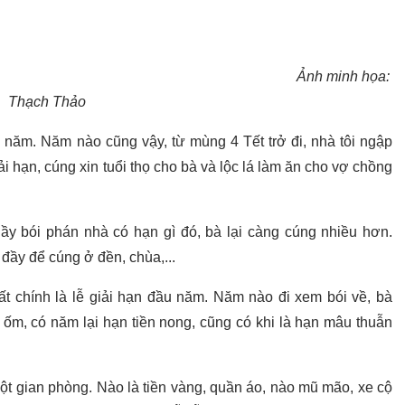
Ảnh minh họa:
Thạch Thảo
 năm. Năm nào cũng vậy, từ mùng 4 Tết trở đi, nhà tôi ngập
i hạn, cúng xin tuổi thọ cho bà và lộc lá làm ăn cho vợ chồng
y bói phán nhà có hạn gì đó, bà lại càng cúng nhiều hơn.
ầy để cúng ở đền, chùa,...
ất chính là lễ giải hạn đầu năm. Năm nào đi xem bói về, bà
 ốm, có năm lại hạn tiền nong, cũng có khi là hạn mâu thuẫn
ột gian phòng. Nào là tiền vàng, quần áo, nào mũ mão, xe cộ