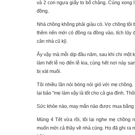
và 2 con ngựa giấy to bổ chảng. Cúng xong là
đồng.
Nhà chồng không phải giàu có. Vợ chồng tôi 
thêm nên mới có đồng ra đồng vào, tích lũy đư
căn nhà cũ kỹ.
Ấy vậy mà mỗi dịp đầu năm, sau khi chi một k
làm hết lễ nọ đến lễ kia, cúng hết nơi này sa
bị xát muối.
Tôi nhiều lần nói bóng nói gió với mẹ chồng.
lại bảo “mẹ làm vậy là tốt cho cả gia đình. 
Sức khỏe nào, may mắn nào được mua bằng 
Mùng 4 Tết vừa rồi, tôi lại nghe mẹ chồng n
muốn mời cả thầy về nhà cúng. Họ đã ghi ra m