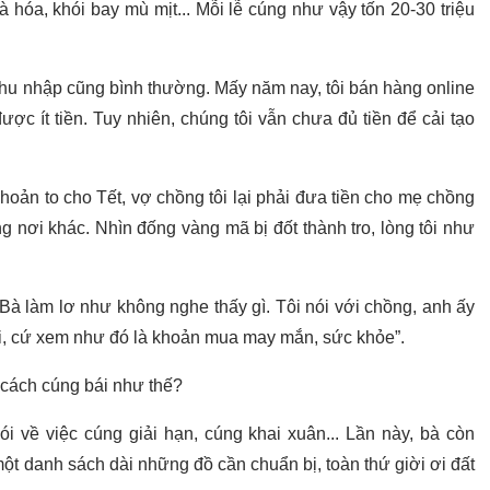
 hóa, khói bay mù mịt... Mỗi lễ cúng như vậy tốn 20-30 triệu
thu nhập cũng bình thường. Mấy năm nay, tôi bán hàng online
ợc ít tiền. Tuy nhiên, chúng tôi vẫn chưa đủ tiền để cải tạo
hoản to cho Tết, vợ chồng tôi lại phải đưa tiền cho mẹ chồng
ng nơi khác. Nhìn đống vàng mã bị đốt thành tro, lòng tôi như
 Bà làm lơ như không nghe thấy gì. Tôi nói với chồng, anh ấy
Thôi, cứ xem như đó là khoản mua may mắn, sức khỏe”.
cách cúng bái như thế?
ói về việc cúng giải hạn, cúng khai xuân... Lần này, bà còn
ột danh sách dài những đồ cần chuẩn bị, toàn thứ giời ơi đất