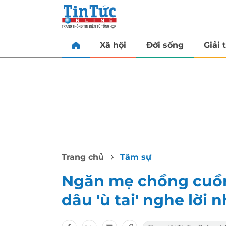
Xã hội
Đời sống
Giải t
Trang chủ
Tâm sự
Ngăn mẹ chồng cuồn
dâu 'ù tai' nghe lời 