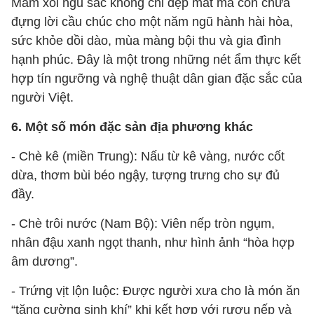
Mâm xôi ngũ sắc không chỉ đẹp mắt mà còn chứa
đựng lời cầu chúc cho một năm ngũ hành hài hòa,
sức khỏe dồi dào, mùa màng bội thu và gia đình
hạnh phúc. Đây là một trong những nét ẩm thực kết
hợp tín ngưỡng và nghệ thuật dân gian đặc sắc của
người Việt.
6. Một số món đặc sản địa phương khác
- Chè kê
(miền Trung): Nấu từ kê vàng, nước cốt
dừa, thơm bùi béo ngậy, tượng trưng cho sự đủ
đầy.
- Chè trôi nước
(Nam Bộ): Viên nếp tròn ngụm,
nhân đậu xanh ngọt thanh, như hình ảnh “hòa hợp
âm dương”.
- Trứng vịt lộn luộc: Được người xưa cho là món ăn
“tăng cường sinh khí” khi kết hợp với rượu nếp và