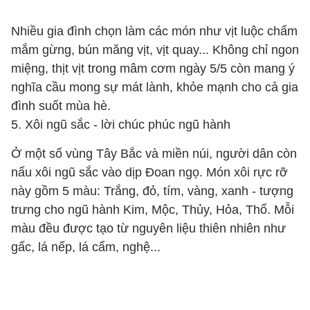
Nhiều gia đình chọn làm các món như vịt luộc chấm
mắm gừng, bún măng vịt, vịt quay... Không chỉ ngon
miệng, thịt vịt trong mâm cơm ngày 5/5 còn mang ý
nghĩa cầu mong sự mát lành, khỏe mạnh cho cả gia
đình suốt mùa hè.
5. Xôi ngũ sắc
-
lời chúc phúc ngũ hành
Ở một số vùng Tây Bắc và miền núi, người dân còn
nấu xôi ngũ sắc vào dịp Đoan ngọ. Món xôi rực rỡ
này gồm 5 màu: Trắng, đỏ, tím, vàng, xanh
-
tượng
trưng cho ngũ hành Kim, Mộc, Thủy, Hỏa, Thổ. Mỗi
màu đều được tạo từ nguyên liệu thiên nhiên như
gấc, lá nếp, lá cẩm, nghệ...