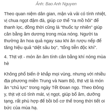
Ảnh: Bao Anh Nguyen
Theo quan niệm dân gian, mận và vải có tính nhiệt,
vị chua ngọt đậm đà, giúp cơ thể “ra mồ hôi” để
thanh lọc, đồng thời cũng là “thuốc tự nhiên” giúp
cân bằng âm dương trong mùa nóng. Người ta
thường ăn hoa quả ngay sau khi ăn rượu nếp để
tăng hiệu quả “diệt sâu bọ”, “tống tiễn độc khí”.
4. Thịt vịt
-
món ăn âm tính cân bằng khí nóng mùa
hè
Không phổ biến ở khắp mọi vùng, nhưng với nhiều
địa phương miền Trung và Nam Bộ, thịt vịt là món
ăn “chủ lực” trong ngày Tết Đoan ngọ. Theo Đông
y, thịt vịt có tính mát, vị ngọt, giúp bổ âm, dưỡng
tạng, rất phù hợp để bồi bổ cơ thể trong thời tiết oi
bức của mùa hạ.