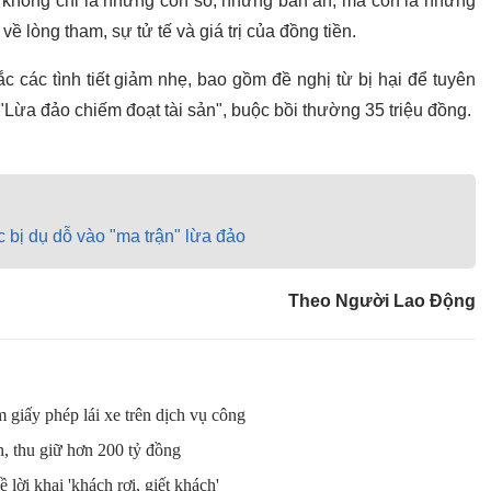
y không chỉ là những con số, những bản án, mà còn là những
ề lòng tham, sự tử tế và giá trị của đồng tiền.
 các tình tiết giảm nhẹ, bao gồm đề nghị từ bị hại để tuyên
Lừa đảo chiếm đoạt tài sản", buộc bồi thường 35 triệu đồng.
 bị dụ dỗ vào "ma trận" lừa đảo
Theo Người Lao Động
 giấy phép lái xe trên dịch vụ công
, thu giữ hơn 200 tỷ đồng
lời khai 'khách rơi, giết khách'