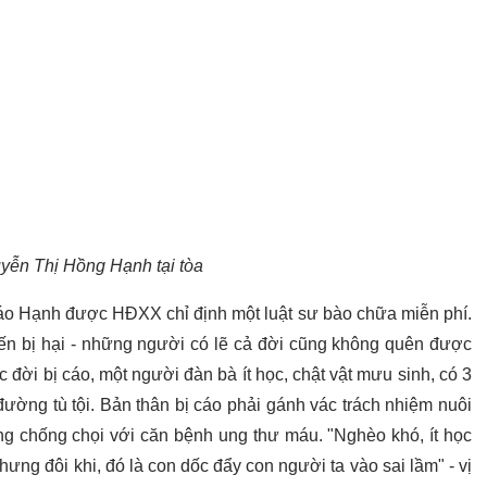
yễn Thị Hồng Hạnh tại tòa
ị cáo Hạnh được HĐXX chỉ định một luật sư bào chữa miễn phí.
i đến bị hại - những người có lẽ cả đời cũng không quên được
c đời bị cáo, một người đàn bà ít học, chật vật mưu sinh, có 3
ường tù tội. Bản thân bị cáo phải gánh vác trách nhiệm nuôi
g chống chọi với căn bệnh ung thư máu. "Nghèo khó, ít học
nhưng đôi khi, đó là con dốc đẩy con người ta vào sai lầm" - vị