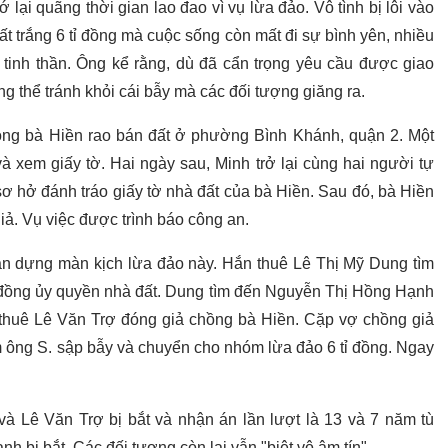
ớ lại quãng thời gian lao đao vì vụ lừa đảo. Vô tình bị lôi vào
t trắng 6 tỉ đồng mà cuộc sống còn mất đi sự bình yên, nhiều
n tinh thần. Ông kể rằng, dù đã cẩn trọng yêu cầu được giao
g thể tránh khỏi cái bẫy mà các đối tượng giăng ra.
ồng bà Hiền rao bán đất ở phường Bình Khánh, quận 2. Một
à xem giấy tờ. Hai ngày sau, Minh trở lại cùng hai người tự
ơ hở đánh tráo giấy tờ nhà đất của bà Hiền. Sau đó, bà Hiền
giả. Vụ việc được trình báo công an.
n dựng màn kịch lừa đảo này. Hắn thuê Lê Thị Mỹ Dung tìm
đồng ủy quyền nhà đất. Dung tìm đến Nguyễn Thị Hồng Hạnh
 thuê Lê Văn Trợ đóng giả chồng bà Hiền. Cặp vợ chồng giả
 ông S. sập bẫy và chuyển cho nhóm lừa đảo 6 tỉ đồng. Ngay
và Lê Văn Trợ bị bắt và nhận án lần lượt là 13 và 7 năm tù
 bị bắt. Các đối tượng còn lại vẫn "biệt vô âm tín".