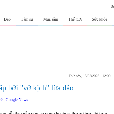
S
Đẹp
Tâm sự
Mua sắm
Thế giới
Sức khỏe
thứ bảy, 15/02/2025 - 12:00
p bởi "vở kịch" lừa đảo
ng nỗi đau vẫn còn và công lý chưa được thực thi trọn