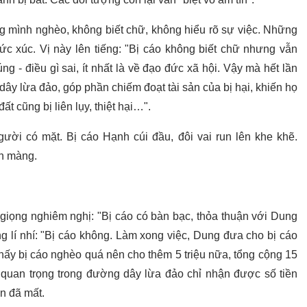
ng mình nghèo, không biết chữ, không hiểu rõ sự việc. Những
ức xúc. Vị này lên tiếng: "Bị cáo không biết chữ nhưng vẫn
g - điều gì sai, ít nhất là về đạo đức xã hội. Vậy mà hết lần
ây lừa đảo, góp phần chiếm đoạt tài sản của bị hại, khiến họ
ất cũng bị liên lụy, thiệt hại…".
gười có mặt. Bị cáo Hạnh cúi đầu, đôi vai run lên khe khẽ.
n màng.
giọng nghiêm nghị: "Bị cáo có bàn bạc, thỏa thuận với Dung
g lí nhí: "Bị cáo không. Làm xong việc, Dung đưa cho bị cáo
thấy bị cáo nghèo quá nên cho thêm 5 triệu nữa, tổng cộng 15
h quan trọng trong đường dây lừa đảo chỉ nhận được số tiền
n đã mất.