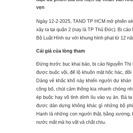
vẹn
Ngày 12-2-2025, TAND TP HCM mở phiên xét
xảy ra tại quận 2 (nay là TP Thủ Đức). Bị cáo
Bộ Luật Hình sự với khung hình phạt từ 12 nă
Cái giá của lòng tham
Đứng trước bục khai báo, bị cáo Nguyễn Thị
được buộc vội, để lộ khuôn mặt hốc hác, đôi m
Dáng vẻ khắc khổ này khiến người dự khán t
công bố, chút cảm thông kia nhanh chóng n
ép buộc hay vô tình dính líu vào vụ án. Bà t
được dàn dựng không khác gì những bộ phi
Hạnh là những con người thật, bằng xương, b
nước mắt mà họ vất vả chắt chiu.