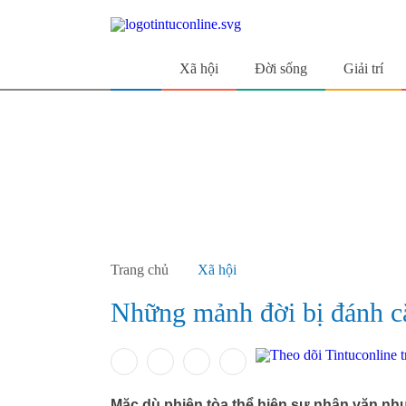
Xã hội
Đời sống
Giải trí
Trang chủ
Xã hội
Những mảnh đời bị đánh cắ
Mặc dù phiên tòa thể hiện sự nhân văn như