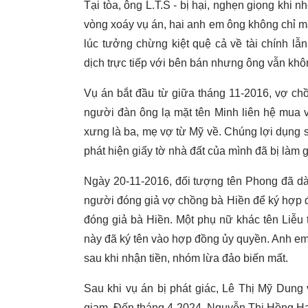
Tại tòa, ông L.T.S - bị hại, nghẹn giọng khi nh
vòng xoáy vụ án, hai anh em ông không chỉ mấ
lúc tưởng chừng kiệt quệ cả về tài chính lẫ
dịch trực tiếp với bên bán nhưng ông vẫn khôn
Vụ án bắt đầu từ giữa tháng 11-2016, vợ ch
người đàn ông lạ mặt tên Minh liên hệ mua v
xưng là ba, mẹ vợ từ Mỹ về. Chúng lợi dụng s
phát hiện giấy tờ nhà đất của mình đã bị làm 
Ngày 20-11-2016, đối tượng tên Phong đã dà
người đóng giả vợ chồng bà Hiền để ký hợp 
đóng giả bà Hiền. Một phụ nữ khác tên Liễu
này đã ký tên vào hợp đồng ủy quyền. Anh em
sau khi nhận tiền, nhóm lừa đảo biến mất.
Sau khi vụ án bị phát giác, Lê Thị Mỹ Dung 
giam. Đến tháng 4-2024, Nguyễn Thị Hồng Hạnh