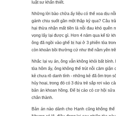
luật sư khẩn thiết.
Những lời bào chữa ấy liệu có thể xoa dịu nỗ
gánh chịu suốt gần một thập kỷ qua? Câu trả 
hại thừa nhận mất tiền là nỗi đau khó quên 
vọng lấy lại được gì. Hơn 4 năm qua kể từ khi
ông đã ngồi vào ghế bị hại ở 3 phiên tòa tro
còn khoản bồi thường cứ như thế nằm yên trên
Nhắc lại vụ án, ông vẫn không khỏi bất bình
tòa hôm ấy, ông không thể trút nỗi căm giậ
kẻ chưa rõ danh tính - những kẻ đã ôm trọn số
hủy hoại, trong đó có 3 đứa trẻ sắp rơi vào
bản án khoan hồng. Để bị cáo có cơ hội sửa sa
chân thành.
Bản án nào dành cho Hạnh cũng không thể 