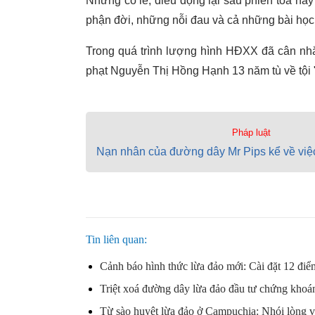
Nhưng có lẽ, điều đọng lại sau phiên tòa nà
phận đời, những nỗi đau và cả những bài học v
Trong quá trình lượng hình HĐXX đã cân nhắc
phạt Nguyễn Thị Hồng Hạnh 13 năm tù về tội "
Pháp luật
Nạn nhân của đường dây Mr Pips kể về việc
Tin liên quan
Cảnh báo hình thức lừa đảo mới: Cài đặt 12 điểm
Triệt xoá đường dây lừa đảo đầu tư chứng khoán
Từ sào huyệt lừa đảo ở Campuchia: Nhói lòng về 