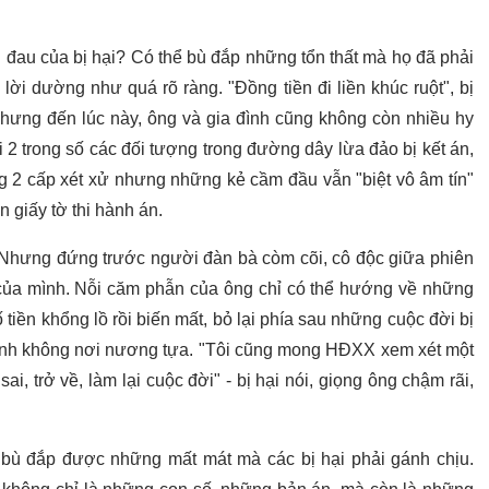
i đau của bị hại? Có thể bù đắp những tổn thất mà họ đã phải
lời dường như quá rõ ràng. "Đồng tiền đi liền khúc ruột", bị
nhưng đến lúc này, ông và gia đình cũng không còn nhiều hy
 2 trong số các đối tượng trong đường dây lừa đảo bị kết án,
ng 2 cấp xét xử nhưng những kẻ cầm đầu vẫn "biệt vô âm tín"
 giấy tờ thi hành án.
. Nhưng đứng trước người đàn bà còm cõi, cô độc giữa phiên
n của mình. Nỗi căm phẫn của ông chỉ có thể hướng về những
 tiền khổng lồ rồi biến mất, bỏ lại phía sau những cuộc đời bị
 cảnh không nơi nương tựa. "Tôi cũng mong HĐXX xem xét một
i, trở về, làm lại cuộc đời" - bị hại nói, giọng ông chậm rãi,
bù đắp được những mất mát mà các bị hại phải gánh chịu.