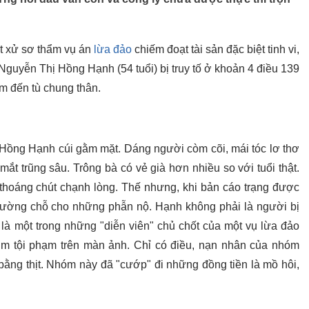
 xử sơ thẩm vụ án
lừa đảo
chiếm đoạt tài sản đặc biệt tinh vi,
 Nguyễn Thị Hồng Hạnh (54 tuổi) bị truy tố ở khoản 4 điều 139
m đến tù chung thân.
 Hồng Hạnh cúi gằm mặt. Dáng người còm cõi, mái tóc lơ thơ
ắt trũng sâu. Trông bà có vẻ già hơn nhiều so với tuổi thật.
hoáng chút chạnh lòng. Thế nhưng, khi bản cáo trạng được
hường chỗ cho những phẫn nộ. Hạnh không phải là người bị
a là một trong những "diễn viên" chủ chốt của một vụ lừa đảo
m tội phạm trên màn ảnh. Chỉ có điều, nạn nhân của nhóm
ằng thịt. Nhóm này đã "cướp" đi những đồng tiền là mồ hôi,