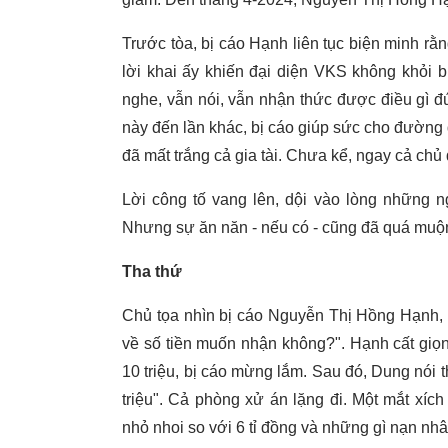
Trước tòa, bị cáo Hạnh liên tục biện minh rằ
lời khai ấy khiến đại diện VKS không khỏi b
nghe, vẫn nói, vẫn nhận thức được điều gì đún
này đến lần khác, bị cáo giúp sức cho đường d
đã mất trắng cả gia tài. Chưa kể, ngay cả chủ đ
Lời công tố vang lên, dội vào lòng những n
Nhưng sự ăn năn - nếu có - cũng đã quá muộ
Tha thứ
Chủ tọa nhìn bị cáo Nguyễn Thị Hồng Hạnh, 
về số tiền muốn nhận không?". Hạnh cất giọn
10 triệu, bị cáo mừng lắm. Sau đó, Dung nói 
triệu". Cả phòng xử án lặng đi. Một mắt xíc
nhỏ nhoi so với 6 tỉ đồng và những gì nạn nhâ