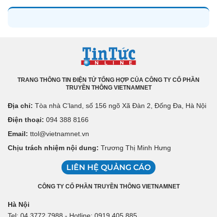
TRANG THÔNG TIN ĐIỆN TỬ TỔNG HỢP CỦA CÔNG TY CỔ PHẦN
TRUYỀN THÔNG VIETNAMNET
Địa chỉ:
Tòa nhà C’land, số 156 ngõ Xã Đàn 2, Đống Đa, Hà Nội
Điện thoại:
094 388 8166
Email:
ttol@vietnamnet.vn
Chịu trách nhiệm nội dung:
Trương Thị Minh Hưng
LIÊN HỆ QUẢNG CÁO
CÔNG TY CỔ PHẦN TRUYỀN THÔNG VIETNAMNET
Hà Nội
Tel: 04 3772 7988 - Hotline: 0919 405 885