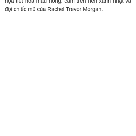
họa tiết hoa màu hồng, cam trên nền xanh nhạt và
đội chiếc mũ của Rachel Trevor Morgan.