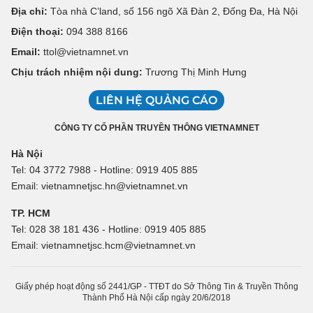
Địa chỉ:
Tòa nhà C’land, số 156 ngõ Xã Đàn 2, Đống Đa, Hà Nội
Điện thoại:
094 388 8166
Email:
ttol@vietnamnet.vn
Chịu trách nhiệm nội dung:
Trương Thị Minh Hưng
LIÊN HỆ QUẢNG CÁO
CÔNG TY CỔ PHẦN TRUYỀN THÔNG VIETNAMNET
Hà Nội
Tel: 04 3772 7988 - Hotline: 0919 405 885
Email: vietnamnetjsc.hn@vietnamnet.vn
TP. HCM
Tel: 028 38 181 436 - Hotline: 0919 405 885
Email: vietnamnetjsc.hcm@vietnamnet.vn
Giấy phép hoạt động số 2441/GP - TTĐT do Sở Thông Tin & Truyền Thông
Thành Phố Hà Nội cấp ngày 20/6/2018