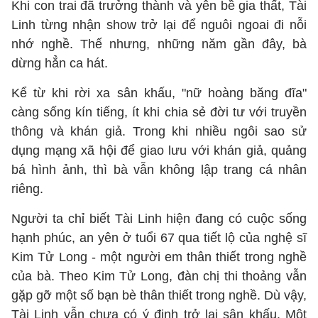
Khi con trai đã trưởng thành và yên bề gia thất, Tài
Linh từng nhận show trở lại để nguôi ngoai đi nỗi
nhớ nghề. Thế nhưng, những năm gần đây, bà
dừng hẳn ca hát.
Kể từ khi rời xa sân khấu, "nữ hoàng băng đĩa"
càng sống kín tiếng, ít khi chia sẻ đời tư với truyền
thông và khán giả. Trong khi nhiều ngôi sao sử
dụng mạng xã hội để giao lưu với khán giả, quảng
bá hình ảnh, thì bà vẫn không lập trang cá nhân
riêng.
Người ta chỉ biết Tài Linh hiện đang có cuộc sống
hạnh phúc, an yên ở tuổi 67 qua tiết lộ của nghệ sĩ
Kim Tử Long - một người em thân thiết trong nghề
của bà. Theo Kim Tử Long, đàn chị thi thoảng vẫn
gặp gỡ một số bạn bè thân thiết trong nghề. Dù vậy,
Tài Linh vẫn chưa có ý định trở lại sân khấu. Một