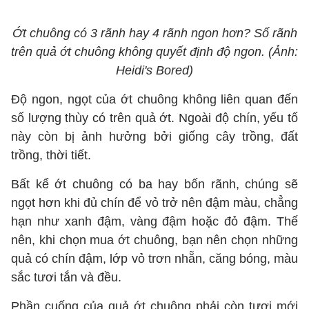
Ớt chuông có 3 rãnh hay 4 rãnh ngon hơn? Số rãnh
trên quả ớt chuông không quyết định độ ngon. (Ảnh:
Heidi's Bored)
Độ ngon, ngọt của ớt chuông không liên quan đến
số lượng thùy có trên quả ớt. Ngoài độ chín, yếu tố
này còn bị ảnh hưởng bởi giống cây trồng, đất
trồng, thời tiết.
Bất kể ớt chuông có ba hay bốn rãnh, chúng sẽ
ngọt hơn khi đủ chín để vỏ trở nên đậm màu, chẳng
hạn như xanh đậm, vàng đậm hoặc đỏ đậm. Thế
nên, khi chọn mua ớt chuông, bạn nên chọn những
quả có chín đậm, lớp vỏ trơn nhẵn, căng bóng, màu
sắc tươi tắn và đều.
Phần cuống của quả ớt chuông phải còn tươi mới