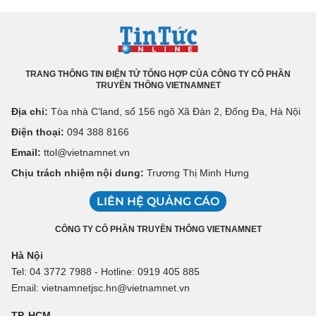
TRANG THÔNG TIN ĐIỆN TỬ TỔNG HỢP CỦA CÔNG TY CỔ PHẦN
TRUYỀN THÔNG VIETNAMNET
Địa chỉ:
Tòa nhà C’land, số 156 ngõ Xã Đàn 2, Đống Đa, Hà Nội
Điện thoại:
094 388 8166
Email:
ttol@vietnamnet.vn
Chịu trách nhiệm nội dung:
Trương Thị Minh Hưng
LIÊN HỆ QUẢNG CÁO
CÔNG TY CỔ PHẦN TRUYỀN THÔNG VIETNAMNET
Hà Nội
Tel: 04 3772 7988 - Hotline: 0919 405 885
Email: vietnamnetjsc.hn@vietnamnet.vn
TP. HCM