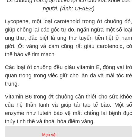
Ớt chuông mang lại nhiều lợi ích cho sức khỏe con
người. (Ảnh: CFAES)
Lycopene, một loại carotenoid trong ớt chuông đỏ,
giúp chống lại các gốc tự do, ngăn ngừa một số loại
ung thư, đặc biệt là ung thư tuyến tiền liệt ở nam
giới. Ớt vàng và cam cũng rất giàu carotenoid, có
thể bảo vệ tim mạch.
Các loại ớt chuông đều giàu vitamin E, đóng vai trò
quan trọng trong việc giữ cho làn da và mái tóc trẻ
trung.
Vitamin B6 trong ớt chuông cần thiết cho sức khỏe
của hệ thần kinh và giúp tái tạo tế bào. Một số
enzyme như lutein bảo vệ mắt chống lại bệnh đục
thủy tinh thể và thoái hóa điểm vàng.
Mẹo vặt