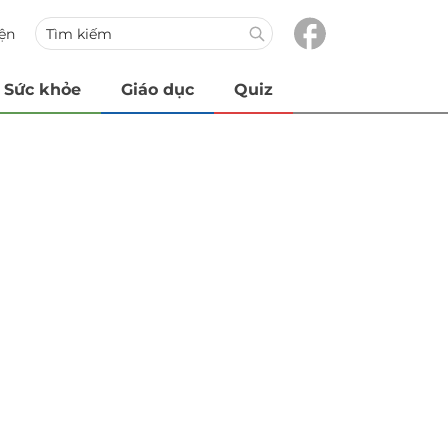
iện
Sức khỏe
Giáo dục
Quiz