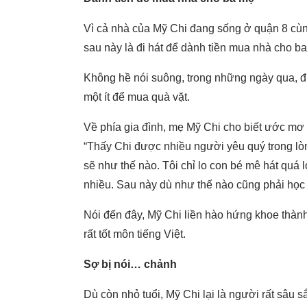
Vì cả nhà của Mỹ Chi đang sống ở quận 8 cùn
sau này là đi hát để dành tiền mua nhà cho b
Không hề nói suông, trong những ngày qua, đ
một ít để mua quà vặt.
Về phía gia đình, mẹ Mỹ Chi cho biết ước mơ 
“Thấy Chi được nhiều người yêu quý trong lòn
sẽ như thế nào. Tôi chỉ lo con bé mê hát quá 
nhiều. Sau này dù như thế nào cũng phải học
Nói đến đây, Mỹ Chi liền hào hứng khoe thành
rất tốt môn tiếng Việt.
Sợ bị nói… chảnh
Dù còn nhỏ tuổi, Mỹ Chi lại là người rất sâu 