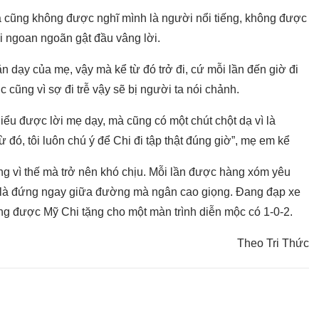
 cũng không được nghĩ mình là người nổi tiếng, không được
i ngoan ngoãn gật đầu vâng lời.
n dạy của mẹ, vậy mà kể từ đó trở đi, cứ mỗi lần đến giờ đi
 cũng vì sợ đi trễ vậy sẽ bị người ta nói chảnh.
hiểu được lời mẹ dạy, mà cũng có một chút chột dạ vì là
 đó, tôi luôn chú ý để Chi đi tập thật đúng giờ”, mẹ em kể
 vì thế mà trở nên khó chịu. Mỗi lần được hàng xóm yêu
ế là đứng ngay giữa đường mà ngân cao giọng. Đang đạp xe
ũng được Mỹ Chi tặng cho một màn trình diễn mộc có 1-0-2.
Theo Tri Thức