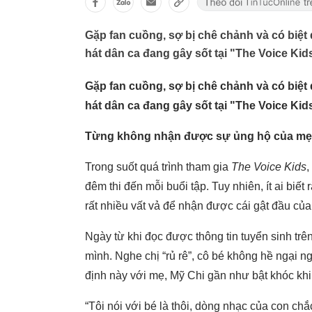
Gặp fan cuồng, sợ bị chê chảnh và có biệ
hát dân ca đang gây sốt tại "The Voice Kid
Gặp fan cuồng, sợ bị chê chảnh và có biệ
hát dân ca đang gây sốt tại "The Voice Kid
Từng không nhận được sự ủng hộ của mẹ
Trong suốt quá trình tham gia
The Voice Kids
,
đêm thi đến mỗi buổi tập. Tuy nhiên, ít ai biế
rất nhiều vất vả để nhận được cái gật đầu của
Ngày từ khi đọc được thông tin tuyển sinh tr
mình. Nghe chị “rủ rê”, cô bé không hề ngại n
định này với mẹ, Mỹ Chi gần như bật khóc khi
“Tôi nói với bé là thôi, dòng nhạc của con ch