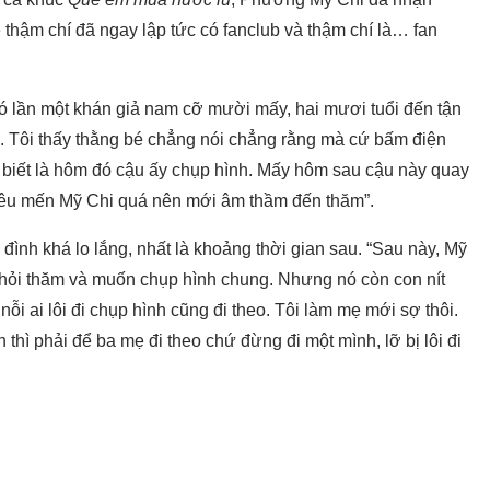
 thậm chí đã ngay lập tức có fanclub và thậm chí là… fan
Có lần một khán giả nam cỡ mười mấy, hai mươi tuổi đến tận
âu. Tôi thấy thằng bé chẳng nói chẳng rằng mà cứ bấm điện
 biết là hôm đó cậu ấy chụp hình. Mấy hôm sau cậu này quay
ết vì yêu mến Mỹ Chi quá nên mới âm thầm đến thăm”.
 đình khá lo lắng, nhất là khoảng thời gian sau. “Sau này, Mỹ
 hỏi thăm và muốn chụp hình chung. Nhưng nó còn con nít
ỗi ai lôi đi chụp hình cũng đi theo. Tôi làm mẹ mới sợ thôi.
 thì phải để ba mẹ đi theo chứ đừng đi một mình, lỡ bị lôi đi