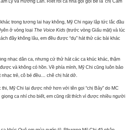
Cẩm Ly và Hương Lan. Riết rồi cả nhà gọi gọi bé là 'chị Cẩm'
khác trong tương lai hay không, Mỹ Chi ngay lập tức lắc đầu
Uyên ở vòng loại
The Voice Kids
(trước vòng Giấu mặt) và lúc
ch đây không lâu, em đều được “dụ” hát thử các bài khác
òng nhạc dân ca, nhưng cứ thử hát các ca khúc khác, thậm
g được và không có hồn. Về phía mình, Mỹ Chi cũng luôn bảo
t nhạc trẻ, cô bé đều… chê chị hát dở.
 thi, Mỹ Chi lại được nhớ hơn với tên gọi “chị Bảy” do MC
 giọng ca nhí cho biết, em cũng rất thích vì được nhiều người
n ca khúc
Quê em mùa nước lũ
, Phương Mỹ Chi đã nhận