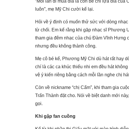
“Mỗi lần đi mua đĩa là con bé chỉ lựa đĩa của 
luôn”, mẹ Mỹ Chi cười kể lại.
Hỏi về ý định có muốn thử sức với dòng nhạc 
từ chối. Em kể rằng khi gặp nhạc sĩ Phương 
tham gia đêm nhạc của chú Đàm Vĩnh Hưng cá
nhưng đều không thành công.
Mẹ cô bé kể, Phương Mỹ Chi dù hát rất hay d
chí là các ca khúc thiếu nhi em đều hát khôn
vệ ý kiến riêng bằng cách mỗi lần nghe chị há
Còn về nickname “chị Cẩm”, khi tham gia cuộc
Trấn Thành đặt cho. Nói về biệt danh mới này,
gọi.
Khi gặp fan cuồng
Kể từ khi phần thi Giấu mặt với màn trình diễ