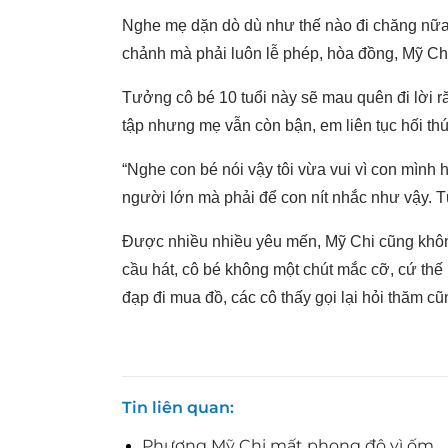
Nghe mẹ dặn dò dù như thế nào đi chăng nữa
chảnh mà phải luôn lễ phép, hòa đồng, Mỹ Ch
Tưởng cô bé 10 tuổi này sẽ mau quên đi lời ră
tập nhưng mẹ vẫn còn bận, em liên tục hối thúc
“Nghe con bé nói vậy tôi vừa vui vì con mình 
người lớn mà phải để con nít nhắc như vậy. Từ
Được nhiều nhiều yêu mến, Mỹ Chi cũng không
cầu hát, cô bé không một chút mắc cỡ, cứ th
đạp đi mua đồ, các cô thấy gọi lại hỏi thăm c
Tin liên quan
Phương Mỹ Chi mất phong độ vì ốm