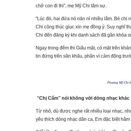
chở con đi thi”, mẹ Mỹ Chi tâm sự.
“Lúc đó, hai đứa nó năn nỉ nhiều lắm. Bé chị n
Chi cũng thúc giục xin mẹ đồng ý. Suy nghĩ t
Chi đến đăng ký khi danh sách đã gần khóa sổ
Ngay trong đêm thi Giấu mặt, có mặt trên khán
tin đứng trên sân khấu, phần vì cảm động trư
Phương Mỹ Chi há
“Chị Cẩm” nói không với dòng nhạc khác
Từ nhỏ, dù được nghe rất nhiều loại nhạc, nh
yêu thích dòng nhạc dân ca. Em đặc biệt hâm