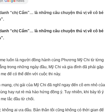
t danh “chị Cẩm”… là những câu chuyện thú vị về cô bé
s".
t danh “chị Cẩm”… là những câu chuyện thú vị về cô bé
s".
 mẹ luôn là người đồng hành cùng Phương Mỹ Chi từ từng
t rẳng trong những ngày đầu, Mỹ Chi và gia đình đã phải gặp
 mẹ để có thể đến với cuộc thi này.
ên mạng, chị gái của Mỹ Chi đã nghĩ ngay đến cô em nhỏ của
gùng hay rụt rè mà hào hứng đồng ý. Tuy nhiên, khi bày tỏ ý
 mẹ lắc đầu từ chối.
ắc không ai ưa đâu. Bản thân tôi cũng không có thời gian để