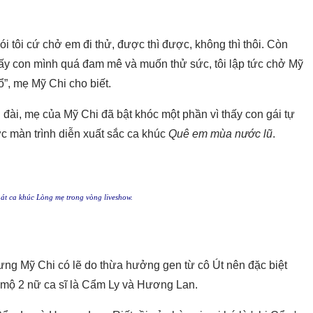
ói tôi cứ chở em đi thử, được thì được, không thì thôi. Còn
hấy con mình quá đam mê và muốn thử sức, tôi lập tức chở Mỹ
”, mẹ Mỹ Chi cho biết.
 đài, mẹ của Mỹ Chi đã bật khóc một phần vì thấy con gái tự
ớc màn trình diễn xuất sắc ca khúc
Quê em mùa nước lũ
.
t ca khúc Lòng mẹ trong vòng liveshow.
ưng Mỹ Chi có lẽ do thừa hưởng gen từ cô Út nên đặc biệt
 mộ 2 nữ ca sĩ là Cẩm Ly và Hương Lan.