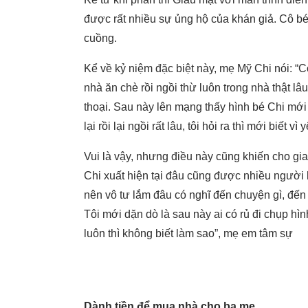
được rất nhiều sự ủng hộ của khán giả. Cô bé
cuồng.
Kể về kỷ niệm đặc biệt này, mẹ Mỹ Chi nói: “
nhà ăn chè rồi ngồi thừ luôn trong nhà thật l
thoại. Sau này lên mạng thấy hình bé Chi mới
lại rồi lại ngồi rất lâu, tôi hỏi ra thì mới bi
Vui là vậy, nhưng điều này cũng khiến cho gia
Chi xuất hiện tại đâu cũng được nhiều người
nên vô tư lắm đâu có nghĩ đến chuyện gì, đến n
Tôi mới dặn dò là sau này ai có rủ đi chụp hình
luôn thì không biết làm sao”, mẹ em tâm sự
Dành tiền để mua nhà cho ba mẹ