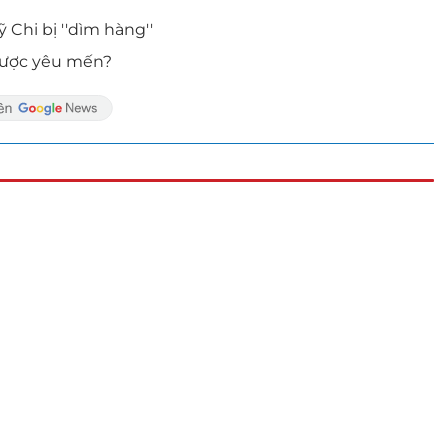
hi bị ''dìm hàng''
được yêu mến?