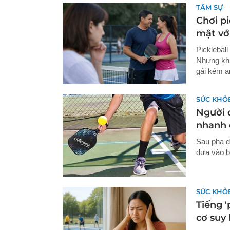
TÂM SỰ
Chơi pi
mật với
Pickleball
Nhưng khi
gái kém an
SỨC KHỎ
Người 
nhanh 
Sau pha d
đưa vào b
SỨC KHỎ
Tiếng '
cơ suy 