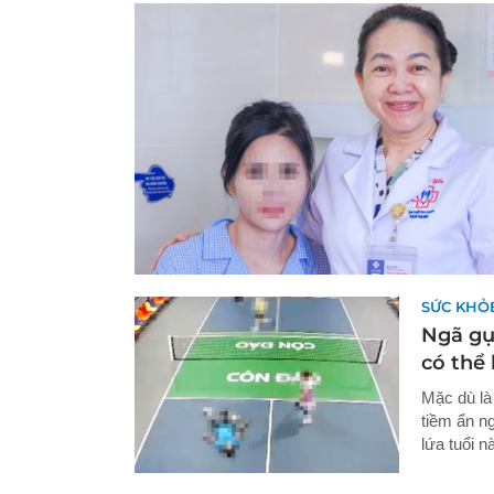
SỨC KHỎ
Ngã gục
có thể
Mặc dù là 
tiềm ẩn n
lứa tuổi n