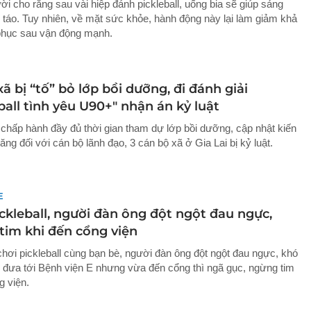
i cho rằng sau vài hiệp đánh pickleball, uống bia sẽ giúp sảng
h táo. Tuy nhiên, về mặt sức khỏe, hành động này lại làm giảm khả
phục sau vận động mạnh.
xã bị “tố” bỏ lớp bồi dưỡng, đi đánh giải
ball tình yêu U90+" nhận án kỷ luật
chấp hành đầy đủ thời gian tham dự lớp bồi dưỡng, cập nhật kiến
ăng đối với cán bộ lãnh đạo, 3 cán bộ xã ở Gia Lai bị kỷ luật.
E
ckleball, người đàn ông đột ngột đau ngực,
tim khi đến cổng viện
chơi pickleball cùng bạn bè, người đàn ông đột ngột đau ngực, khó
 đưa tới Bệnh viện E nhưng vừa đến cổng thì ngã gục, ngừng tim
g viện.