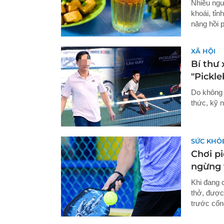
Nhiều ngườ
khoái, tỉn
năng hồi 
XÃ HỘI
Bí thư 
"Pickle
Do không 
thức, kỹ n
SỨC KHỎ
Chơi pi
ngừng 
Khi đang 
thở, được
trước cổn