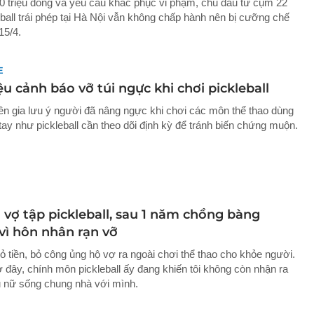
40 triệu đồng và yêu cầu khắc phục vi phạm, chủ đầu tư cụm 22
eball trái phép tại Hà Nội vẫn không chấp hành nên bị cưỡng chế
15/4.
E
u cảnh báo vỡ túi ngực khi chơi pickleball
n gia lưu ý người đã nâng ngực khi chơi các môn thể thao dùng
tay như pickleball cần theo dõi định kỳ để tránh biến chứng muộn.
 vợ tập pickleball, sau 1 năm chồng bàng
vì hôn nhân rạn vỡ
ỏ tiền, bỏ công ủng hộ vợ ra ngoài chơi thể thao cho khỏe người.
 đây, chính môn pickleball ấy đang khiến tôi không còn nhận ra
 nữ sống chung nhà với mình.