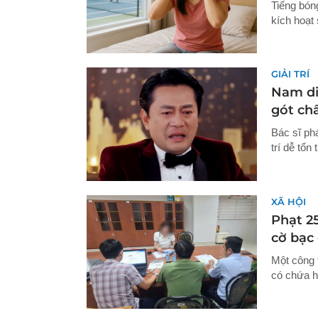
Tiếng bón
kích hoạt
GIẢI TRÍ
Nam di
gót châ
Bác sĩ ph
trí dễ tổn
XÃ HỘI
Phạt 2
cờ bạc 
Một công 
có chứa h