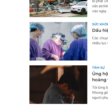
Bị phạt 1
sân pickl
vào ngày 
SỨC KHỎ
Dấu hiệ
Các chuyê
nhiều lực 
TÂM SỰ
Ủng hộ
hoàng 
Tôi từng b
Nhưng giờ
người phụ