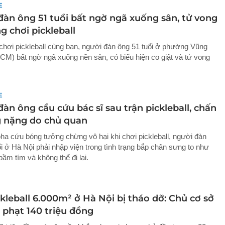
E
đàn ông 51 tuổi bất ngờ ngã xuống sân, tử vong
g chơi pickleball
 chơi pickleball cùng bạn, người đàn ông 51 tuổi ở phường Vũng
CM) bất ngờ ngã xuống nền sân, có biểu hiện co giật và tử vong
E
àn ông cầu cứu bác sĩ sau trận pickleball, chấn
 nặng do chủ quan
ha cứu bóng tưởng chừng vô hại khi chơi pickleball, người đàn
ổi ở Hà Nội phải nhập viện trong tình trạng bắp chân sưng to như
bầm tím và không thể đi lại.
kleball 6.000m² ở Hà Nội bị tháo dỡ: Chủ cơ sở
 phạt 140 triệu đồng