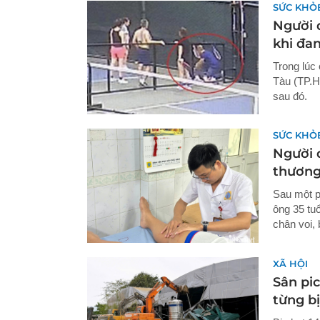
SỨC KHỎ
Người 
khi đan
Trong lúc
Tàu (TP.H
sau đó.
SỨC KHỎ
Người đ
thương
Sau một p
ông 35 tu
chân voi, 
XÃ HỘI
Sân pic
từng bị