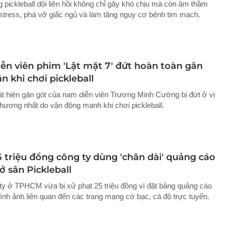
g pickleball dội liên hồi không chỉ gây khó chịu mà còn âm thầm
 stress, phá vỡ giấc ngủ và làm tăng nguy cơ bệnh tim mạch.
ễn viên phim 'Lật mặt 7' đứt hoàn toàn gân
n khi chơi pickleball
át hiện gân gót của nam diễn viên Trương Minh Cường bị đứt ở vị
 thương nhất do vận động mạnh khi chơi pickleball.
5 triệu đồng công ty dùng 'chân dài' quảng cáo
ở sân Pickleball
ty ở TPHCM vừa bị xử phạt 25 triệu đồng vì đặt bảng quảng cáo
ình ảnh liên quan đến các trang mạng cờ bạc, cá độ trực tuyến.