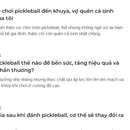
chơi pickleball đến khuya, vợ quên cả sinh
a tôi
giới thiệu vợ chơi môn pickleball, thế nhưng không ngờ vợ lại ham
ỏ bê gia đình, thậm chí còn quên cả sinh nhật chồng.
E
ckleball thế nào để bền sức, tăng hiệu quả và
chấn thương?
l tưởng nhẹ nhàng nhưng thực chất tạo áp lực lớn lên tim mạch và
khớp khi chơi ở cường độ cao.
E
a sau khi đánh pickleball, cơ thể sẽ thay đổi ra