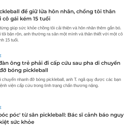
ckleball để giữ lửa hôn nhân, chồng tôi thân
 cô gái kém 15 tuổi
 từng giúp sức khỏe chồng tôi cải thiện và hôn nhân thêm gắn bó.
 tôi bận rộn, anh thường ra sân một mình và thân thiết với một cô
h 15 tuổi.
E
đàn ông trẻ phải đi cấp cứu sau pha di chuyển
đỡ bóng pickleball
i chuyển nhanh đỡ bóng pickleball, anh T. ngã quỵ được các bạn
ệnh viện cấp cứu trong tình trạng chấn thương nặng.
E
póc póc' từ sân pickleball: Bác sĩ cảnh báo nguy
kiệt sức khỏe