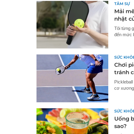
TÂM SỰ
Mải mê 
nhật củ
Tôi từng 
đến mức b
SỨC KHỎ
Chơi pi
tránh 
Picklebal
cơ xương 
SỨC KHỎ
Uống bi
sao?